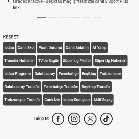
 maçı şifresiz izle canlı S Sport Plus
KEŞFET
iddaa
Canlı Skor
Puan Durumu
Canlı Anlatım
At Yarışı
Transfer Haberleri
TV'de Bugün
Süper Lig Fikstür
Süper Lig Haberleri
iddaa Programı
Galatasaray
Fenerbahçe
Beşiktaş
Trabzonspor
Galatasaray Transfer
Fenerbahçe Transfer
Beşiktaş Transfer
Trabzonspor Transfer
Canlı İzle
iddaa Sonuçları
Aktif Sayaç
Takip Et