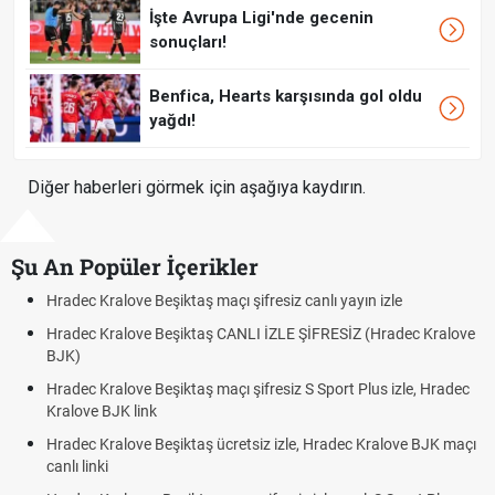
İşte Avrupa Ligi'nde gecenin
sonuçları!
Benfica, Hearts karşısında gol oldu
yağdı!
Diğer haberleri görmek için aşağıya kaydırın.
Şu An Popüler İçerikler
açı şifresiz canlı yayın izle
Hradec Kralove - Beşiktaş maç
 CANLI İZLE ŞİFRESİZ (Hradec Kralove
Hradec Kralove Beşiktaş maç
BJK link
maçı şifresiz S Sport Plus izle, Hradec
Trivela Nedir? Trivela Vuruşu
Röveşata Nedir? Röveşata V
ücretsiz izle, Hradec Kralove BJK maçı
Plonjon Nedir? Kalecilikte Pl