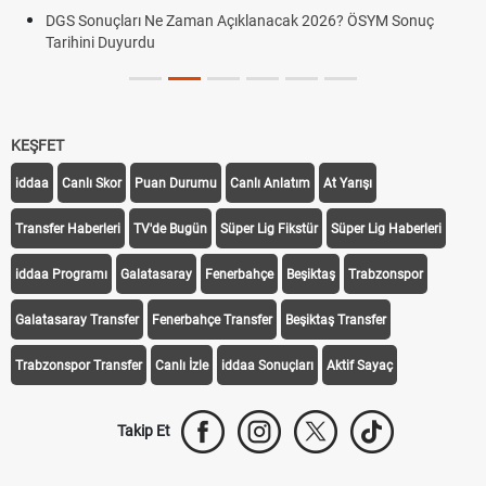
DGS Sonuçları Ne Zaman Açıklanacak 2026? ÖSYM Sonuç
Tarihini Duyurdu
KEŞFET
iddaa
Canlı Skor
Puan Durumu
Canlı Anlatım
At Yarışı
Transfer Haberleri
TV'de Bugün
Süper Lig Fikstür
Süper Lig Haberleri
iddaa Programı
Galatasaray
Fenerbahçe
Beşiktaş
Trabzonspor
Galatasaray Transfer
Fenerbahçe Transfer
Beşiktaş Transfer
Trabzonspor Transfer
Canlı İzle
iddaa Sonuçları
Aktif Sayaç
Takip Et