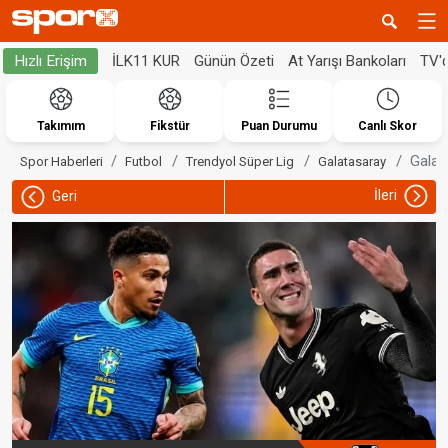
İLK11 KUR
Günün Özeti
At Yarışı Bankoları
TV'
Hızlı Erişim
Takımım
Fikstür
Puan Durumu
Canlı Skor
Galat
Spor Haberleri
Futbol
Trendyol Süper Lig
Galatasaray
İleri
Geri