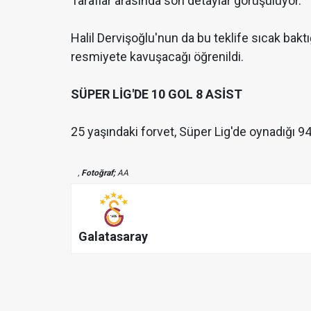
Taraflar arasında son detaylar görüşülüyor.
Halil Dervişoğlu'nun da bu teklife sıcak baktığ
resmiyete kavuşacağı öğrenildi.
SÜPER LİG'DE 10 GOL 8 ASİST
25 yaşındaki forvet, Süper Lig'de oynadığı 94
,
Fotoğraf;
AA
Galatasaray