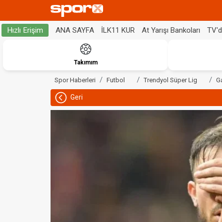
ANA SAYFA
İLK11 KUR
At Yarışı Bankoları
TV'
Hızlı Erişim
Takımım
Spor Haberleri
Futbol
Trendyol Süper Lig
G
Geri