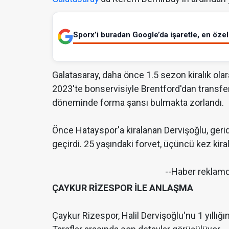
Sporx’i buradan Google’da işaretle, en özel 
Galatasaray, daha önce 1.5 sezon kiralık ol
2023'te bonservisiyle Brentford'dan transfer e
döneminde forma şansı bulmakta zorlandı.
Önce Hatayspor'a kiralanan Dervişoğlu, gerid
geçirdi. 25 yaşındaki forvet, üçüncü kez kiral
--Haber reklam
ÇAYKUR RİZESPOR İLE ANLAŞMA
Çaykur Rizespor, Halil Dervişoğlu'nu 1 yıllığı