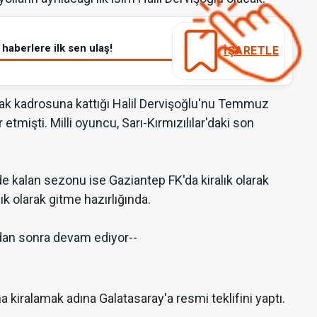
haberlere ilk sen ulaş!
İŞARETLE
arak kadrosuna kattığı Halil Dervişoğlu'nu Temmuz
tmişti. Milli oyuncu, Sarı-Kırmızılılar'daki son
e kalan sezonu ise Gaziantep FK'da kiralık olarak
ık olarak gitme hazırlığında.
dan sonra devam ediyor--
na kiralamak adına Galatasaray'a resmi teklifini yaptı.