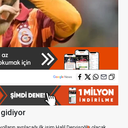
 gidiyor
lların ayrılacağı ilk isim Halil Dervişoğlu olacak.