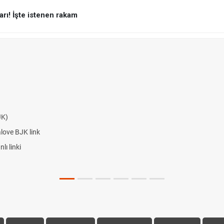
arı! İşte istenen rakam
JK)
alove BJK link
ı linki