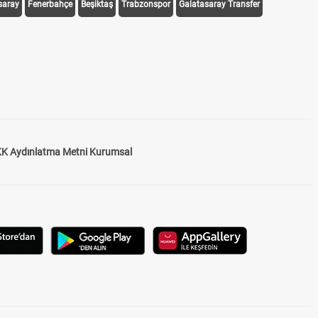
saray
Fenerbahçe
Beşiktaş
Trabzonspor
Galatasaray Transfer
K Aydınlatma Metni Kurumsal