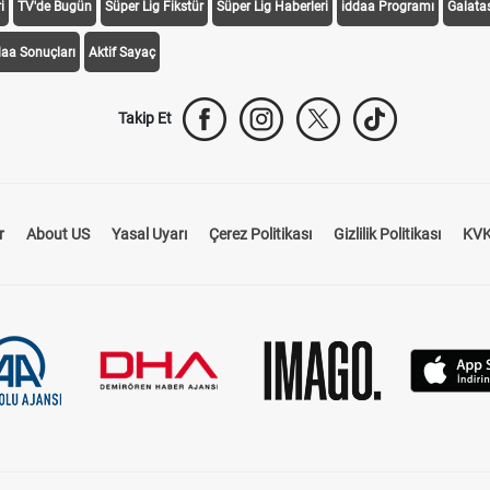
i
TV'de Bugün
Süper Lig Fikstür
Süper Lig Haberleri
iddaa Programı
Galata
daa Sonuçları
Aktif Sayaç
Takip Et
r
About US
Yasal Uyarı
Çerez Politikası
Gizlilik Politikası
KVK