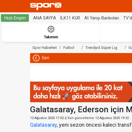
ANA SAYFA
İLK11 KUR
At Yarışı Bankoları
TV'
Hızlı Erişim
Takımım
Spor Haberleri
Futbol
Trendyol Süper Lig
G
Geri
Galatasaray, Ederson için M
12 Ağustos 2025 17:02
|| Son güncelleme
12 Ağustos 2025 19:32
Galatasaray
, yeni sezon öncesi kaleci trans