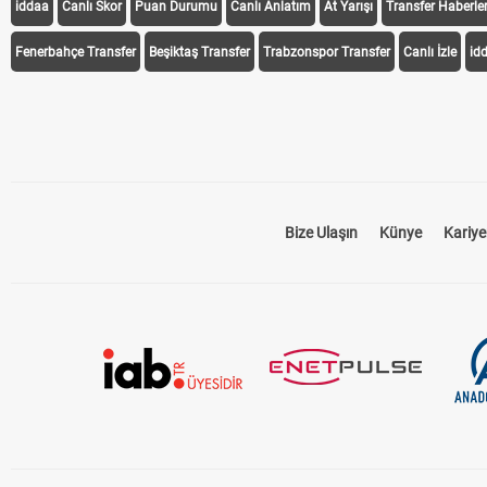
iddaa
Canlı Skor
Puan Durumu
Canlı Anlatım
At Yarışı
Transfer Haberler
Fenerbahçe Transfer
Beşiktaş Transfer
Trabzonspor Transfer
Canlı İzle
id
Bize Ulaşın
Künye
Kariye