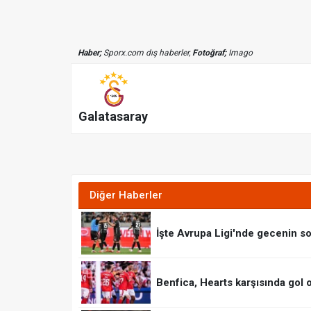
Haber;
Sporx.com dış haberler,
Fotoğraf;
Imago
Galatasaray
Diğer Haberler
İşte Avrupa Ligi'nde gecenin so
Benfica, Hearts karşısında gol 