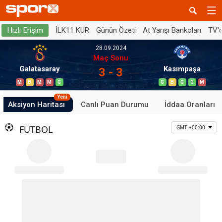
İLK11 KUR
Günün Özeti
At Yarışı Bankoları
TV'
Hızlı Erişim
28.09.2024
Maç Sonu
Galatasaray
Kasımpaşa
3 - 3
M
B
M
M
G
G
B
G
G
M
Yeni
Aksiyon Haritası
Canlı Puan Durumu
İddaa Oranları
FUTBOL
GMT +00:00