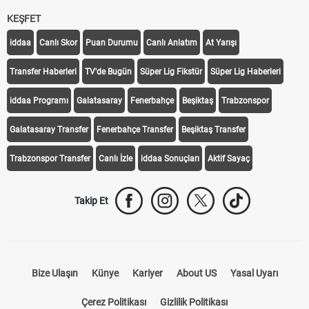
KEŞFET
iddaa
Canlı Skor
Puan Durumu
Canlı Anlatım
At Yarışı
Transfer Haberleri
TV'de Bugün
Süper Lig Fikstür
Süper Lig Haberleri
iddaa Programı
Galatasaray
Fenerbahçe
Beşiktaş
Trabzonspor
Galatasaray Transfer
Fenerbahçe Transfer
Beşiktaş Transfer
Trabzonspor Transfer
Canlı İzle
iddaa Sonuçları
Aktif Sayaç
Takip Et
Bize Ulaşın
Künye
Kariyer
About US
Yasal Uyarı
Çerez Politikası
Gizlilik Politikası