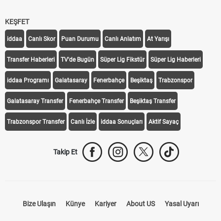
KEŞFET
iddaa
Canlı Skor
Puan Durumu
Canlı Anlatım
At Yarışı
Transfer Haberleri
TV'de Bugün
Süper Lig Fikstür
Süper Lig Haberleri
iddaa Programı
Galatasaray
Fenerbahçe
Beşiktaş
Trabzonspor
Galatasaray Transfer
Fenerbahçe Transfer
Beşiktaş Transfer
Trabzonspor Transfer
Canlı İzle
iddaa Sonuçları
Aktif Sayaç
Takip Et
Bize Ulaşın
Künye
Kariyer
About US
Yasal Uyarı