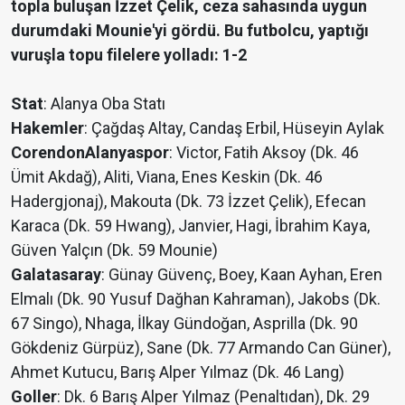
topla buluşan İzzet Çelik, ceza sahasında uygun
durumdaki Mounie'yi gördü. Bu futbolcu, yaptığı
vuruşla topu filelere yolladı: 1-2
Stat
: Alanya Oba Statı
Hakemler
: Çağdaş Altay, Candaş Erbil, Hüseyin Aylak
Corendon
Alanyaspor
: Victor, Fatih Aksoy (Dk. 46
Ümit Akdağ), Aliti, Viana, Enes Keskin (Dk. 46
Hadergjonaj), Makouta (Dk. 73 İzzet Çelik), Efecan
Karaca (Dk. 59 Hwang), Janvier, Hagi, İbrahim Kaya,
Güven Yalçın (Dk. 59 Mounie)
Galatasaray
: Günay Güvenç, Boey, Kaan Ayhan, Eren
Elmalı (Dk. 90 Yusuf Dağhan Kahraman), Jakobs (Dk.
67 Singo), Nhaga, İlkay Gündoğan, Asprilla (Dk. 90
Gökdeniz Gürpüz), Sane (Dk. 77 Armando Can Güner),
Ahmet Kutucu, Barış Alper Yılmaz (Dk. 46 Lang)
Goller
: Dk. 6 Barış Alper Yılmaz (Penaltıdan), Dk. 29