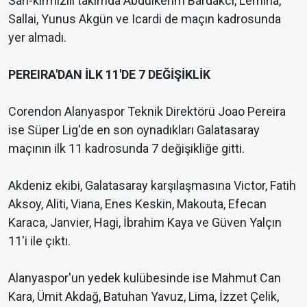
Sarı-kırmızılı takımda Abdülkerim Bardakcı, Lemina,
Sallai, Yunus Akgün ve Icardi de maçın kadrosunda
yer almadı.
PEREIRA'DAN İLK 11'DE 7 DEĞİŞİKLİK
Corendon Alanyaspor Teknik Direktörü Joao Pereira
ise Süper Lig'de en son oynadıkları Galatasaray
maçının ilk 11 kadrosunda 7 değişikliğe gitti.
Akdeniz ekibi, Galatasaray karşılaşmasına Victor, Fatih
Aksoy, Aliti, Viana, Enes Keskin, Makouta, Efecan
Karaca, Janvier, Hagi, İbrahim Kaya ve Güven Yalçın
11'i ile çıktı.
Alanyaspor'un yedek kulübesinde ise Mahmut Can
Kara, Ümit Akdağ, Batuhan Yavuz, Lima, İzzet Çelik,