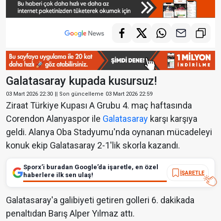
Galatasaray kupada kusursuz!
03 Mart 2026 22:30
|| Son güncelleme
03 Mart 2026 22:59
Ziraat Türkiye Kupası A Grubu 4. maç haftasında
Corendon Alanyaspor ile
Galatasaray
karşı karşıya
geldi. Alanya Oba Stadyumu'nda oynanan mücadeleyi
konuk ekip Galatasaray 2-1'lik skorla kazandı.
Sporx’i buradan Google’da işaretle, en özel
İŞARETLE
haberlere ilk sen ulaş!
Galatasaray'a galibiyeti getiren golleri 6. dakikada
penaltıdan Barış Alper Yılmaz attı.