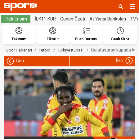
İLK11 KUR
Günün Özeti
At Yarışı Bankoları
TV'
Hızlı Erişim
Takımım
Fikstür
Puan Durumu
Canlı Skor
Galatasaray kupada kus
Spor Haberleri
Futbol
Türkiye Kupası
İleri
Geri