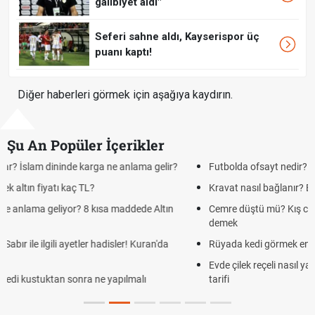
galibiyet aldı"
Seferi sahne aldı, Kayserispor üç
puanı kaptı!
Diğer haberleri görmek için aşağıya kaydırın.
Şu An Popüler İçerikler
Futbolda ofsayt nedir? Ofsayt nasıl anlatılır?
Kravat nasıl bağlanır? En kolay kravat bağlama yöntemi
Cemre düştü mü? Kış cemresi ne zaman düşer? Cemre düştü ne
demek
Rüyada kedi görmek en anlama geliyor? Kedi rüya tabiri
Evde çilek reçeli nasıl yapılır? Kimsenin bilmediği farklı çilek reçeli
tarifi