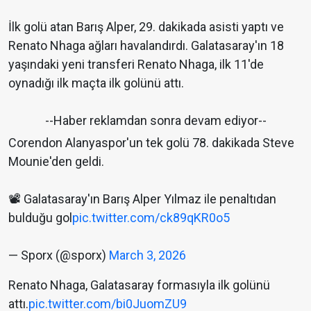
İlk golü atan Barış Alper, 29. dakikada asisti yaptı ve
Renato Nhaga ağları havalandırdı. Galatasaray'ın 18
yaşındaki yeni transferi Renato Nhaga, ilk 11'de
oynadığı ilk maçta ilk golünü attı.
--Haber reklamdan sonra devam ediyor--
Corendon Alanyaspor'un tek golü 78. dakikada Steve
Mounie'den geldi.
📽️ Galatasaray'ın Barış Alper Yılmaz ile penaltıdan
bulduğu gol
pic.twitter.com/ck89qKR0o5
— Sporx (@sporx)
March 3, 2026
Renato Nhaga, Galatasaray formasıyla ilk golünü
attı.
pic.twitter.com/bi0JuomZU9