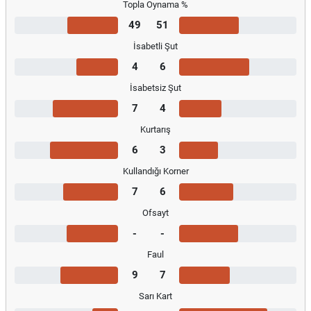
Topla Oynama %
49
51
İsabetli Şut
4
6
İsabetsiz Şut
7
4
Kurtarış
6
3
Kullandığı Korner
7
6
Ofsayt
-
-
Faul
9
7
Sarı Kart