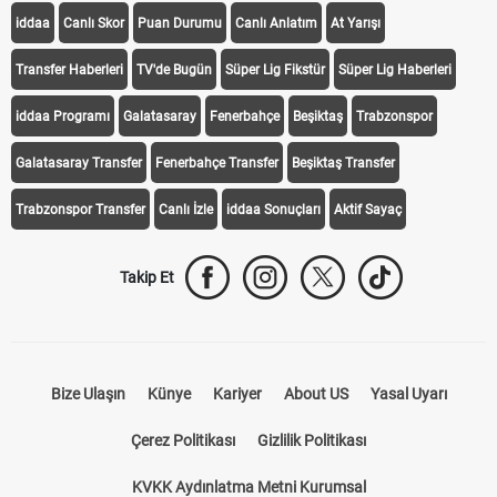
iddaa
Canlı Skor
Puan Durumu
Canlı Anlatım
At Yarışı
Transfer Haberleri
TV'de Bugün
Süper Lig Fikstür
Süper Lig Haberleri
iddaa Programı
Galatasaray
Fenerbahçe
Beşiktaş
Trabzonspor
Galatasaray Transfer
Fenerbahçe Transfer
Beşiktaş Transfer
Trabzonspor Transfer
Canlı İzle
iddaa Sonuçları
Aktif Sayaç
Takip Et
Bize Ulaşın
Künye
Kariyer
About US
Yasal Uyarı
Çerez Politikası
Gizlilik Politikası
KVKK Aydınlatma Metni Kurumsal