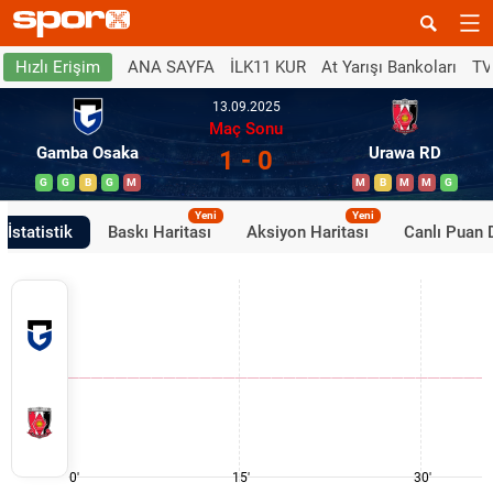
ANA SAYFA
İLK11 KUR
At Yarışı Bankoları
TV
Hızlı Erişim
13.09.2025
Maç Sonu
Gamba Osaka
Urawa RD
1 - 0
G
G
B
G
M
M
B
M
M
G
Yeni
Yeni
İstatistik
Baskı Haritası
Aksiyon Haritası
Canlı Puan
0'
15'
30'