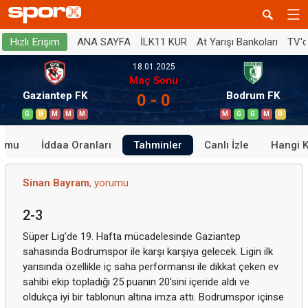
ANA SAYFA
İLK11 KUR
At Yarışı Bankoları
TV'
Hızlı Erişim
18.01.2025
Maç Sonu
Gaziantep FK
Bodrum FK
0 - 0
G
B
M
M
M
M
G
G
M
B
rumu
İddaa Oranları
Tahminler
Canlı İzle
Hangi 
Sinan Bayram
, yorumu
2-3
Süper Lig’de 19. Hafta mücadelesinde Gaziantep
sahasında Bodrumspor ile karşı karşıya gelecek. Ligin ilk
yarısında özellikle iç saha performansı ile dikkat çeken ev
sahibi ekip topladığı 25 puanın 20'sini içeride aldı ve
oldukça iyi bir tablonun altına imza attı. Bodrumspor içinse