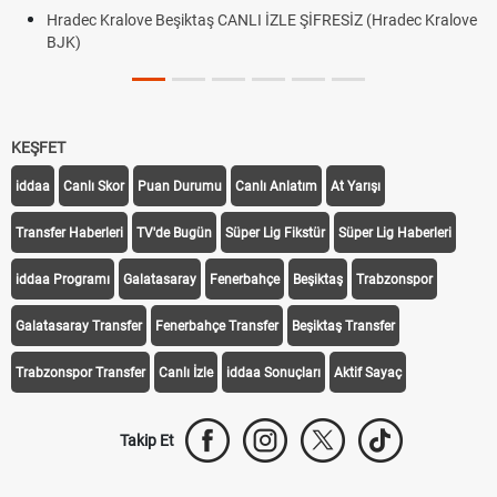
Hradec Kralove Beşiktaş CANLI İZLE ŞİFRESİZ (Hradec Kralove
BJK)
KEŞFET
iddaa
Canlı Skor
Puan Durumu
Canlı Anlatım
At Yarışı
Transfer Haberleri
TV'de Bugün
Süper Lig Fikstür
Süper Lig Haberleri
iddaa Programı
Galatasaray
Fenerbahçe
Beşiktaş
Trabzonspor
Galatasaray Transfer
Fenerbahçe Transfer
Beşiktaş Transfer
Trabzonspor Transfer
Canlı İzle
iddaa Sonuçları
Aktif Sayaç
Takip Et