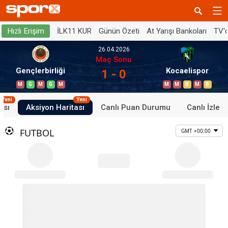
İLK11 KUR
Günün Özeti
At Yarışı Bankoları
TV'
Hızlı Erişim
26.04.2026
Maç Sonu
Gençlerbirliği
Kocaelispor
1 - 0
M
G
M
G
M
M
M
B
M
B
Yeni
Yeni
ası
Aksiyon Haritası
Canlı Puan Durumu
Canlı İzle
FUTBOL
GMT +00:00