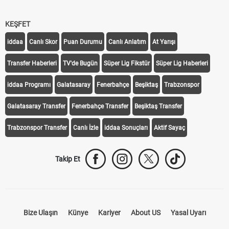
KEŞFET
iddaa
Canlı Skor
Puan Durumu
Canlı Anlatım
At Yarışı
Transfer Haberleri
TV'de Bugün
Süper Lig Fikstür
Süper Lig Haberleri
iddaa Programı
Galatasaray
Fenerbahçe
Beşiktaş
Trabzonspor
Galatasaray Transfer
Fenerbahçe Transfer
Beşiktaş Transfer
Trabzonspor Transfer
Canlı İzle
iddaa Sonuçları
Aktif Sayaç
Takip Et
Bize Ulaşın
Künye
Kariyer
About US
Yasal Uyarı