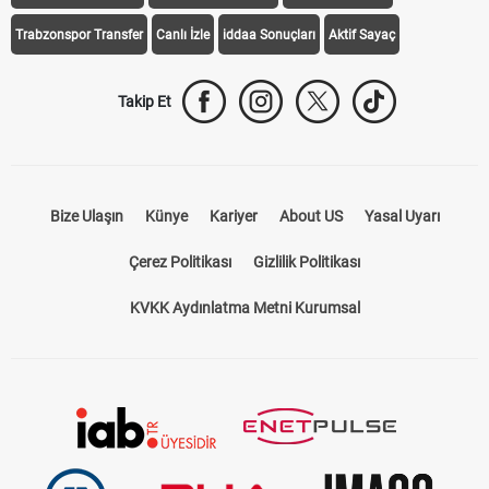
Trabzonspor Transfer
Canlı İzle
iddaa Sonuçları
Aktif Sayaç
Takip Et
Bize Ulaşın
Künye
Kariyer
About US
Yasal Uyarı
Çerez Politikası
Gizlilik Politikası
KVKK Aydınlatma Metni Kurumsal