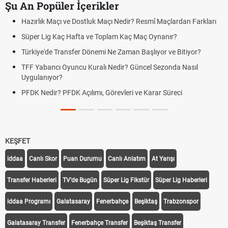
Şu An Popüler İçerikler
Hazırlık Maçı ve Dostluk Maçı Nedir? Resmî Maçlardan Farkları
Süper Lig Kaç Hafta ve Toplam Kaç Maç Oynanır?
Türkiye'de Transfer Dönemi Ne Zaman Başlıyor ve Bitiyor?
TFF Yabancı Oyuncu Kuralı Nedir? Güncel Sezonda Nasıl
Uygulanıyor?
PFDK Nedir? PFDK Açılımı, Görevleri ve Karar Süreci
KEŞFET
iddaa
Canlı Skor
Puan Durumu
Canlı Anlatım
At Yarışı
Transfer Haberleri
TV'de Bugün
Süper Lig Fikstür
Süper Lig Haberleri
iddaa Programı
Galatasaray
Fenerbahçe
Beşiktaş
Trabzonspor
Galatasaray Transfer
Fenerbahçe Transfer
Beşiktaş Transfer