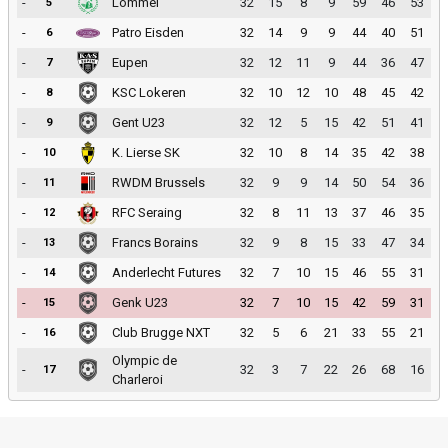
-
Lommel
32
15
8
9
59
46
53
5
-
Patro Eisden
32
14
9
9
44
40
51
6
-
Eupen
32
12
11
9
44
36
47
7
-
KSC Lokeren
32
10
12
10
48
45
42
8
-
Gent U23
32
12
5
15
42
51
41
9
-
K. Lierse SK
32
10
8
14
35
42
38
10
-
RWDM Brussels
32
9
9
14
50
54
36
11
-
RFC Seraing
32
8
11
13
37
46
35
12
-
Francs Borains
32
9
8
15
33
47
34
13
-
Anderlecht Futures
32
7
10
15
46
55
31
14
-
Genk U23
32
7
10
15
42
59
31
15
-
Club Brugge NXT
32
5
6
21
33
55
21
16
Olympic de
-
32
3
7
22
26
68
16
17
Charleroi