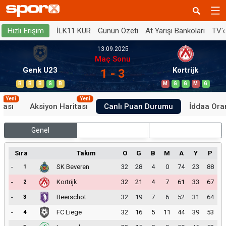
İLK11 KUR
Günün Özeti
At Yarışı Bankoları
TV'
Hızlı Erişim
13.09.2025
Maç Sonu
Genk U23
Kortrijk
1 - 3
B
B
B
G
B
M
G
G
M
G
Yeni
Yeni
tası
Aksiyon Haritası
Canlı Puan Durumu
İddaa Oran
Genel
İç Saha
Dış Saha
Sıra
Takım
O
G
B
M
A
Y
P
-
SK Beveren
32
28
4
0
74
23
88
1
-
Kortrijk
32
21
4
7
61
33
67
2
-
Beerschot
32
19
7
6
52
31
64
3
-
FC Liege
32
16
5
11
44
39
53
4