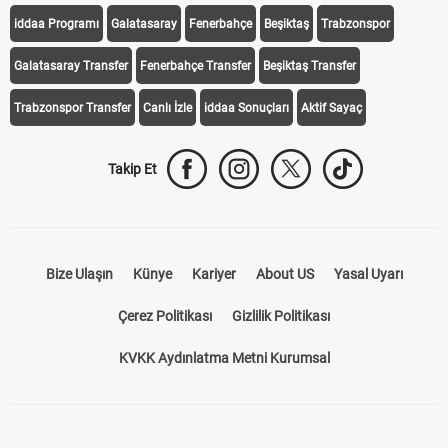
iddaa Programı
Galatasaray
Fenerbahçe
Beşiktaş
Trabzonspor
Galatasaray Transfer
Fenerbahçe Transfer
Beşiktaş Transfer
Trabzonspor Transfer
Canlı İzle
iddaa Sonuçları
Aktif Sayaç
Takip Et
Bize Ulaşın
Künye
Kariyer
About US
Yasal Uyarı
Çerez Politikası
Gizlilik Politikası
KVKK Aydınlatma Metni Kurumsal