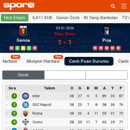
İLK11 KUR
Günün Özeti
At Yarışı Bankoları
TV'
Hızlı Erişim
03.01.2026
Maç Sonu
Genoa
Pisa
1 - 1
M
G
B
G
M
M
M
M
M
M
Yeni
Yeni
 Haritası
Aksiyon Haritası
Canlı Puan Durumu
Canlı 
Genel
İç Saha
Dış Saha
Sıra
Takım
O
G
B
M
A
Y
P
-
Inter
38
27
6
5
89
35
87
1
-
SSC Napoli
38
23
7
8
58
36
76
2
-
Roma
38
23
4
11
59
31
73
3
-
Como
38
20
11
7
65
29
71
4