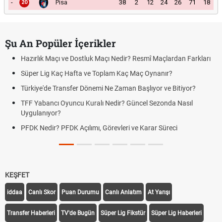
-
Pisa
38
2
12
24
26
71
18
20
Şu An Popüler İçerikler
Hazırlık Maçı ve Dostluk Maçı Nedir? Resmî Maçlardan Farkları
Süper Lig Kaç Hafta ve Toplam Kaç Maç Oynanır?
Türkiye'de Transfer Dönemi Ne Zaman Başlıyor ve Bitiyor?
TFF Yabancı Oyuncu Kuralı Nedir? Güncel Sezonda Nasıl
Uygulanıyor?
PFDK Nedir? PFDK Açılımı, Görevleri ve Karar Süreci
KEŞFET
iddaa
Canlı Skor
Puan Durumu
Canlı Anlatım
At Yarışı
Transfer Haberleri
TV'de Bugün
Süper Lig Fikstür
Süper Lig Haberleri