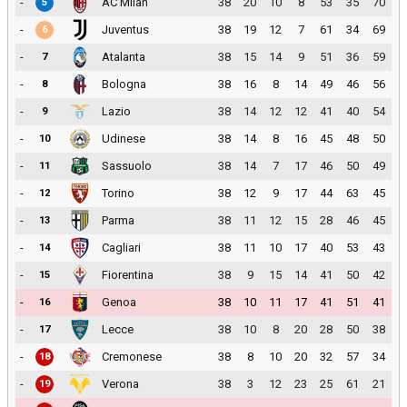
-
AC Milan
38
20
10
8
53
35
70
5
-
Juventus
38
19
12
7
61
34
69
6
-
Atalanta
38
15
14
9
51
36
59
7
-
Bologna
38
16
8
14
49
46
56
8
-
Lazio
38
14
12
12
41
40
54
9
-
Udinese
38
14
8
16
45
48
50
10
-
Sassuolo
38
14
7
17
46
50
49
11
-
Torino
38
12
9
17
44
63
45
12
-
Parma
38
11
12
15
28
46
45
13
-
Cagliari
38
11
10
17
40
53
43
14
-
Fiorentina
38
9
15
14
41
50
42
15
-
Genoa
38
10
11
17
41
51
41
16
-
Lecce
38
10
8
20
28
50
38
17
-
Cremonese
38
8
10
20
32
57
34
18
-
Verona
38
3
12
23
25
61
21
19