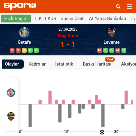
İLK11 KUR
Günün Özeti
At Yarışı Bankoları
TV
Hızlı Erişim
27.09.2025
Maç Sonu
Getafe
Levante
1 - 1
M
M
B
G
G
M
G
G
M
G
Yeni
Olaylar
Kadrolar
İstatistik
Baskı Haritası
Aksiyon
0'
15'
30'