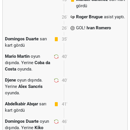
gördü
Roger Brugue
asist yaptı.
26'
GOL!
Ivan Romero
26'
Domingos Duarte
sarı
35'
kart gördü
Mario Martin
oyun
40'
dışında. Yerine
Coba da
Costa
oyunda.
Djene
oyun dışında.
40'
Yerine
Alex Sancris
oyunda.
Abdelkabir Abqar
sarı
41'
kart gördü
Domingos Duarte
oyun
46'
dışında. Yerine
Kiko