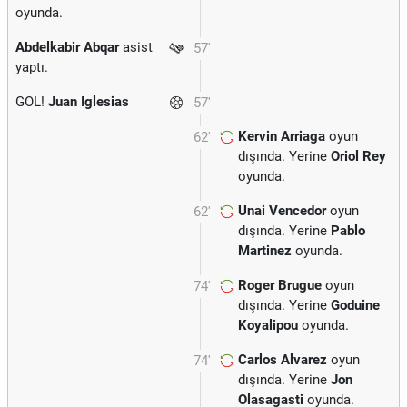
oyunda.
Abdelkabir Abqar
asist
57'
yaptı.
GOL!
Juan Iglesias
57'
Kervin Arriaga
oyun
62'
dışında. Yerine
Oriol Rey
oyunda.
Unai Vencedor
oyun
62'
dışında. Yerine
Pablo
Martinez
oyunda.
Roger Brugue
oyun
74'
dışında. Yerine
Goduine
Koyalipou
oyunda.
Carlos Alvarez
oyun
74'
dışında. Yerine
Jon
Olasagasti
oyunda.