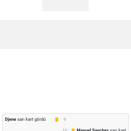
Djene
sarı kart gördü
9'
Manuel Sanchez
sarı kart
15'