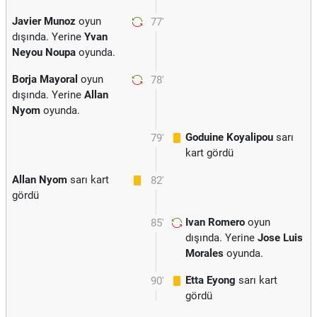
Javier Munoz
oyun
77'
dışında. Yerine
Yvan
Neyou Noupa
oyunda.
Borja Mayoral
oyun
78'
dışında. Yerine
Allan
Nyom
oyunda.
Goduine Koyalipou
sarı
79'
kart gördü
Allan Nyom
sarı kart
82'
gördü
Ivan Romero
oyun
85'
dışında. Yerine
Jose Luis
Morales
oyunda.
Etta Eyong
sarı kart
90'
gördü