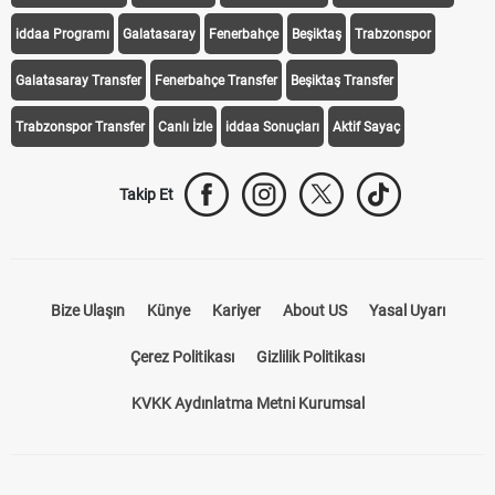
iddaa Programı
Galatasaray
Fenerbahçe
Beşiktaş
Trabzonspor
Galatasaray Transfer
Fenerbahçe Transfer
Beşiktaş Transfer
Trabzonspor Transfer
Canlı İzle
iddaa Sonuçları
Aktif Sayaç
Takip Et
Bize Ulaşın
Künye
Kariyer
About US
Yasal Uyarı
Çerez Politikası
Gizlilik Politikası
KVKK Aydınlatma Metni Kurumsal