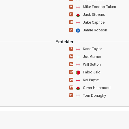
Mike Fondop-Talum
9
Jack Stevens
11
Jake Caprice
20
Jamie Robson
24
Yedekler
Kane Taylor
7
Joe Garner
14
Will Sutton
16
Fabio Jalo
22
Kai Payne
26
Oliver Hammond
27
Tom Donaghy
31