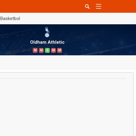
Basketbol
Oldham Athletic
M
M
G
M
M