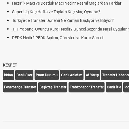
Hazırlık Maçı ve Dostluk Maçı Nedir? Resmî Maçlardan Farkları
Süper Lig Kaç Hafta ve Toplam Kaç Maç Oynanır?
Türkiye'de Transfer Dönemi Ne Zaman Başlıyor ve Bitiyor?
TFF Yabancı Oyuncu Kuralı Nedir? Güncel Sezonda Nasıl Uygulanı
PFDK Nedir? PFDK Açılımı, Görevleri ve Karar Süreci
KEŞFET
iddaa
Canlı Skor
Puan Durumu
Canlı Anlatım
At Yarışı
Transfer Haberler
Fenerbahçe Transfer
Beşiktaş Transfer
Trabzonspor Transfer
Canlı İzle
id