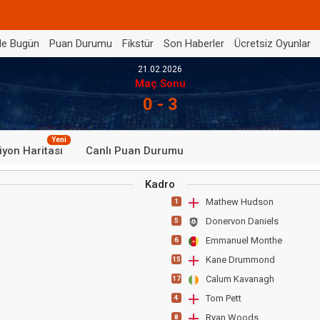
de Bugün
Puan Durumu
Fikstür
Son Haberler
Ücretsiz Oyunlar
21.02.2026
Maç Sonu
0 - 3
Yeni
iyon Haritası
Canlı Puan Durumu
Kadro
Mathew Hudson
1
Donervon Daniels
5
Emmanuel Monthe
6
Kane Drummond
15
Calum Kavanagh
17
Tom Pett
4
Ryan Woods
8