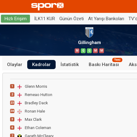
İLK11 KUR
Günün Özeti
At Yarışı Bankoları
TV'
Hızlı Erişim
Gillingham
M
G
G
M
M
Yeni
Olaylar
Kadrolar
İstatistik
Baskı Haritası
Aks
Glenn Morris
1
Remeao Hutton
2
Bradley Dack
23
Ronan Hale
38
Max Clark
3
Ethan Coleman
6
Garath McCleary
7