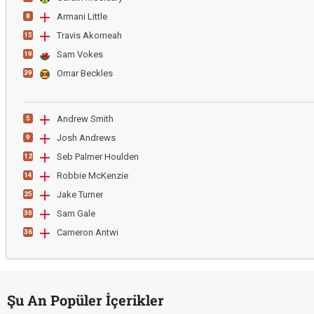
Armani Little
8
Travis Akomeah
15
Sam Vokes
19
Omar Beckles
39
Andrew Smith
5
Josh Andrews
9
Seb Palmer Houlden
12
Robbie McKenzie
14
Jake Turner
25
Sam Gale
30
Cameron Antwi
36
Şu An Popüler İçerikler