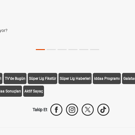
yor?
i
TV'de Bugün
Süper Lig Fikstür
Süper Lig Haberleri
iddaa Programı
Galata
daa Sonuçları
Aktif Sayaç
Takip Et