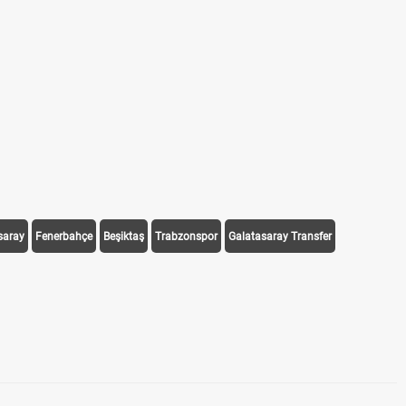
saray
Fenerbahçe
Beşiktaş
Trabzonspor
Galatasaray Transfer