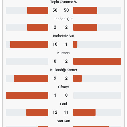
Topla Oynama %
50
50
İsabetli Şut
2
2
İsabetsiz Şut
10
1
Kurtarış
0
2
Kullandığı Korner
9
2
Ofsayt
1
0
Faul
12
11
Sarı Kart