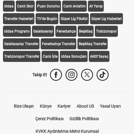
iddaa
Canlı Skor
Puan Durumu
Canlı Anlatım
At Yarışı
Transfer Haberleri
TV'de Bugün
Süper Lig Fikstür
Süper Lig Haberleri
iddaa Programı
Galatasaray
Fenerbahçe
Beşiktaş
Trabzonspor
Galatasaray Transfer
Fenerbahçe Transfer
Beşiktaş Transfer
Trabzonspor Transfer
Canlı İzle
iddaa Sonuçları
Aktif Sayaç
Takip Et
Bize Ulaşın
Künye
Kariyer
About US
Yasal Uyarı
Çerez Politikası
Gizlilik Politikası
KVKK Aydınlatma Metni Kurumsal