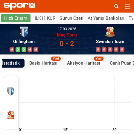
İLK11 KUR
Günün Özeti
At Yarışı Bankoları
TV
Hızlı Erişim
17.03.2026
Maç Sonu
Gillingham
Swindon Town
0 - 2
M
G
G
M
M
M
M
M
M
M
Yeni
Yeni
İstatistik
Baskı Haritası
Aksiyon Haritası
Canlı Puan
0'
15'
30'