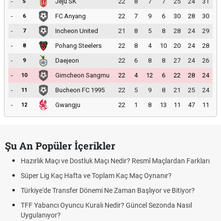
-
Jeju SK
22
8
7
7
25
24
31
5
-
FC Anyang
22
7
9
6
30
28
30
6
-
Incheon United
21
8
5
8
28
24
29
7
-
Pohang Steelers
22
8
4
10
20
24
28
8
-
Daejeon
22
6
8
8
27
24
26
9
-
Gimcheon Sangmu
22
4
12
6
22
28
24
10
-
Bucheon FC 1995
22
5
9
8
21
25
24
11
-
Gwangju
22
1
8
13
11
47
11
12
Şu An Popüler İçerikler
Hazırlık Maçı ve Dostluk Maçı Nedir? Resmî Maçlardan Farkları
Süper Lig Kaç Hafta ve Toplam Kaç Maç Oynanır?
Türkiye'de Transfer Dönemi Ne Zaman Başlıyor ve Bitiyor?
TFF Yabancı Oyuncu Kuralı Nedir? Güncel Sezonda Nasıl
Uygulanıyor?