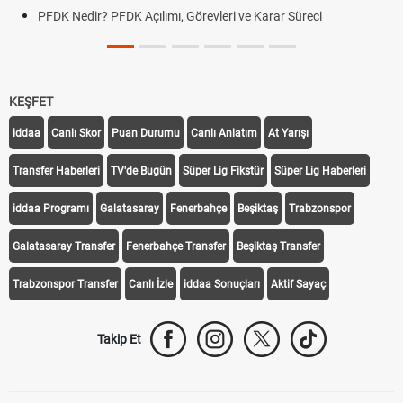
PFDK Nedir? PFDK Açılımı, Görevleri ve Karar Süreci
KEŞFET
iddaa
Canlı Skor
Puan Durumu
Canlı Anlatım
At Yarışı
Transfer Haberleri
TV'de Bugün
Süper Lig Fikstür
Süper Lig Haberleri
iddaa Programı
Galatasaray
Fenerbahçe
Beşiktaş
Trabzonspor
Galatasaray Transfer
Fenerbahçe Transfer
Beşiktaş Transfer
Trabzonspor Transfer
Canlı İzle
iddaa Sonuçları
Aktif Sayaç
Takip Et