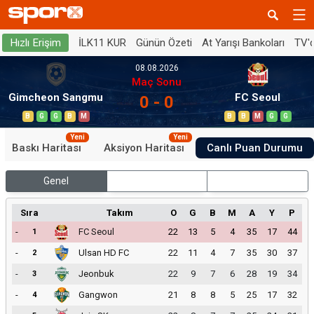
İLK11 KUR
Günün Özeti
At Yarışı Bankoları
TV'
Hızlı Erişim
08.08.2026
Maç Sonu
Gimcheon Sangmu
FC Seoul
0 - 0
B
G
G
B
M
B
B
M
G
G
Yeni
Yeni
Baskı Haritası
Aksiyon Haritası
Canlı Puan Durumu
Genel
İç Saha
Dış Saha
Sıra
Takım
O
G
B
M
A
Y
P
-
FC Seoul
22
13
5
4
35
17
44
1
-
Ulsan HD FC
22
11
4
7
35
30
37
2
-
Jeonbuk
22
9
7
6
28
19
34
3
-
Gangwon
21
8
8
5
25
17
32
4