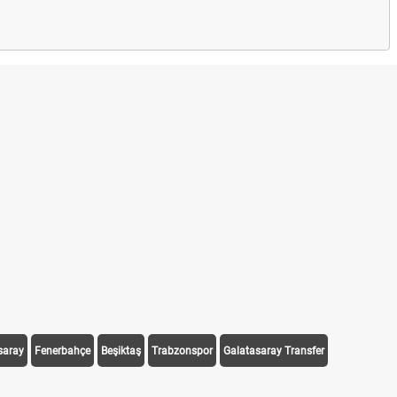
saray
Fenerbahçe
Beşiktaş
Trabzonspor
Galatasaray Transfer