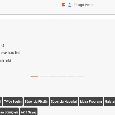
Thiago Ponce
50
JK)
alove BJK link
ı linki
i
TV'de Bugün
Süper Lig Fikstür
Süper Lig Haberleri
iddaa Programı
Galata
daa Sonuçları
Aktif Sayaç