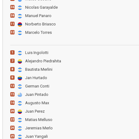
Nicolas Garayalde
36
Manuel Panaro
38
Norberto Briasco
11
Marcelo Torres
32
Luis Ingolotti
1
Alejandro Piedrahita
7
Bautista Merlini
8
Jan Hurtado
9
German Conti
13
Juan Pintado
15
Augusto Max
16
Juan Perez
20
Matias Melluso
22
Jeremias Merlo
24
Juan Yangali
25