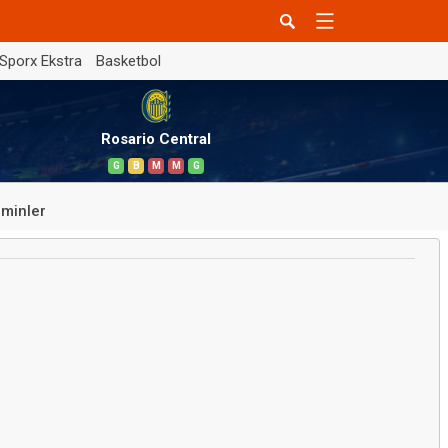
Sporx Ekstra
Basketbol
Rosario Central
G
B
M
M
G
minler