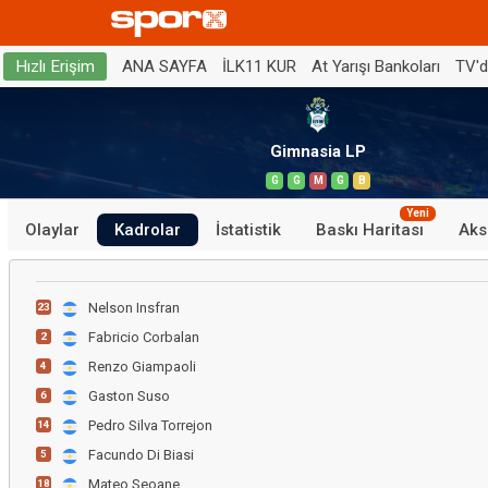
ANA SAYFA
İLK11 KUR
At Yarışı Bankoları
TV'
Hızlı Erişim
Gimnasia LP
G
G
M
G
B
Yeni
Olaylar
Kadrolar
İstatistik
Baskı Haritası
Aks
Nelson Insfran
23
Fabricio Corbalan
2
Renzo Giampaoli
4
Gaston Suso
6
Pedro Silva Torrejon
14
Facundo Di Biasi
5
Mateo Seoane
18