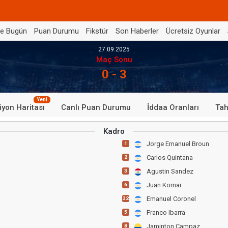
de Bugün
Puan Durumu
Fikstür
Son Haberler
Ücretsiz Oyunlar
27.09.2025
Maç Sonu
0 - 3
Yeni
iyon Haritası
Canlı Puan Durumu
İddaa Oranları
Tah
Kadro
Jorge Emanuel Broun
1
Carlos Quintana
2
Agustin Sandez
3
Juan Komar
6
Emanuel Coronel
32
Franco Ibarra
5
Jaminton Campaz
8