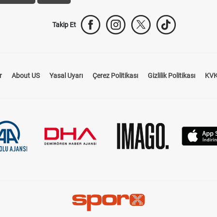
Takip Et
r
About US
Yasal Uyarı
Çerez Politikası
Gizlilik Politikası
KVK