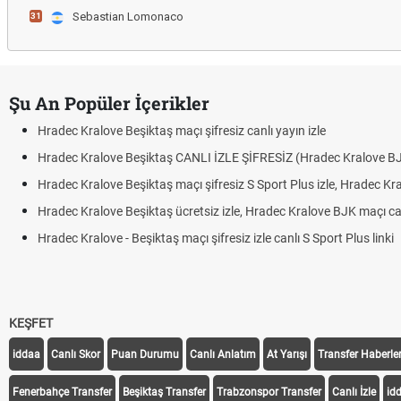
Sebastian Lomonaco
31
Şu An Popüler İçerikler
Hradec Kralove Beşiktaş maçı şifresiz canlı yayın izle
Hradec Kralove Beşiktaş CANLI İZLE ŞİFRESİZ (Hradec Kralove B
Hradec Kralove Beşiktaş maçı şifresiz S Sport Plus izle, Hradec Kr
Hradec Kralove Beşiktaş ücretsiz izle, Hradec Kralove BJK maçı canl
Hradec Kralove - Beşiktaş maçı şifresiz izle canlı S Sport Plus linki
KEŞFET
iddaa
Canlı Skor
Puan Durumu
Canlı Anlatım
At Yarışı
Transfer Haberler
Fenerbahçe Transfer
Beşiktaş Transfer
Trabzonspor Transfer
Canlı İzle
id