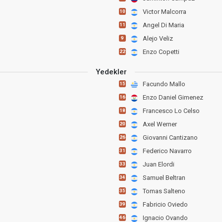
Victor Malcorra
10
Angel Di Maria
11
Alejo Veliz
9
Enzo Copetti
22
Yedekler
Facundo Mallo
15
Enzo Daniel Gimenez
16
Francesco Lo Celso
18
Axel Werner
20
Giovanni Cantizano
26
Federico Navarro
31
Juan Elordi
33
Samuel Beltran
34
Tomas Salteno
35
Fabricio Oviedo
39
Ignacio Ovando
46