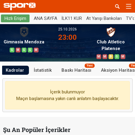
ANA SAYFA
İLK11 KUR
At Yarışı Bankoları
TV'
Hızlı Erişim
25.10.2026
23:00
Gimnasia Mendoza
Club Atletico
Platense
G
M
G
G
M
M
M
B
G
M
Yeni
Ye
Kadrolar
İstatistik
Baskı Haritası
Aksiyon Haritas
İçerik bulunmuyor
Maçın başlamasına yakın canlı anlatım başlayacaktır.
Şu An Popüler İçerikler