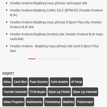
Hradec Kralove Beşiktaş maçı şifresiz canlı yayın izle
Hradec Kralove Beşiktaş CANLI İZLE ŞİFRESİZ (Hradec Kralove
BJK)
Hradec Kralove Beşiktaş maçı şifresiz S Sport Plus izle, Hradec
Kralove BJK link
Hradec Kralove Beşiktaş ücretsiz izle, Hradec Kralove BJK maçı
canlı linki
Hradec Kralove - Beşiktaş maçı şifresiz izle canlı S Sport Plus
linki
KEŞFET
iddaa
Canlı Skor
Puan Durumu
Canlı Anlatım
At Yarışı
Transfer Haberleri
TV'de Bugün
Süper Lig Fikstür
Süper Lig Haberleri
iddaa Programı
Galatasaray
Fenerbahçe
Beşiktaş
Trabzonspor