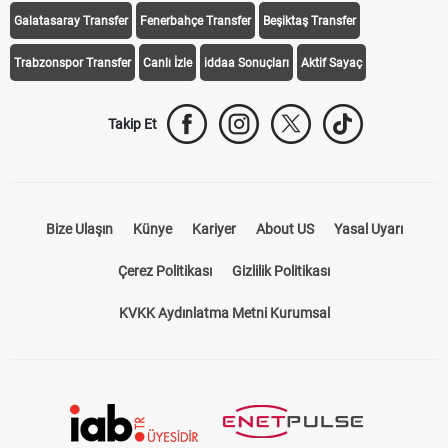
Galatasaray Transfer
Fenerbahçe Transfer
Beşiktaş Transfer
Trabzonspor Transfer
Canlı İzle
iddaa Sonuçları
Aktif Sayaç
Takip Et
Bize Ulaşın
Künye
Kariyer
About US
Yasal Uyarı
Çerez Politikası
Gizlilik Politikası
KVKK Aydınlatma Metni Kurumsal