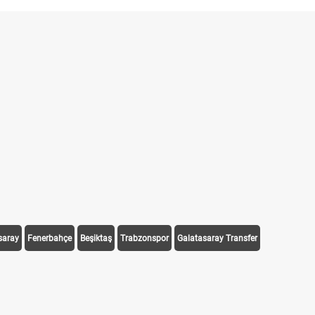
saray
Fenerbahçe
Beşiktaş
Trabzonspor
Galatasaray Transfer