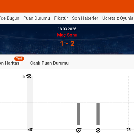
'de Bugün
Puan Durumu
Fikstür
Son Haberler
Ücretsiz Oyunla
18.03.2026
Maç Sonu
1 - 2
Yeni
n Haritası
Canlı Puan Durumu
İlk Yarı
45'
60'
75'