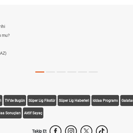
ihi
du mu?
AZ)
i
TV'de Bugün
Süper Lig Fikstür
Süper Lig Haberleri
iddaa Programı
Galata
daa Sonuçları
Aktif Sayaç
Takip Et