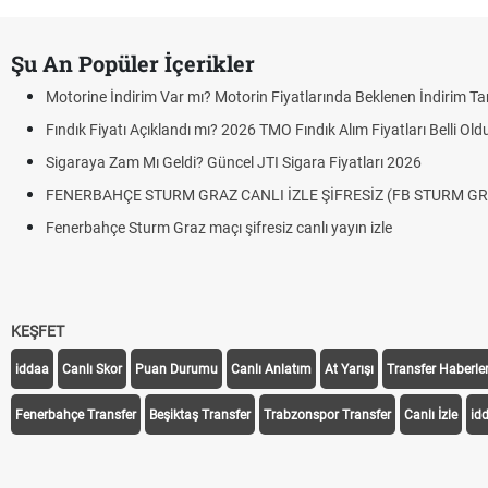
Şu An Popüler İçerikler
Motorine İndirim Var mı? Motorin Fiyatlarında Beklenen İndirim Tar
Fındık Fiyatı Açıklandı mı? 2026 TMO Fındık Alım Fiyatları Belli Ol
Sigaraya Zam Mı Geldi? Güncel JTI Sigara Fiyatları 2026
FENERBAHÇE STURM GRAZ CANLI İZLE ŞİFRESİZ (FB STURM GR
Fenerbahçe Sturm Graz maçı şifresiz canlı yayın izle
KEŞFET
iddaa
Canlı Skor
Puan Durumu
Canlı Anlatım
At Yarışı
Transfer Haberler
Fenerbahçe Transfer
Beşiktaş Transfer
Trabzonspor Transfer
Canlı İzle
id