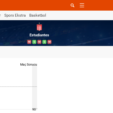
r
Sporx Ekstra
Basketbol
Estudiantes
M
G
M
G
M
Maç Sonucu
90 '