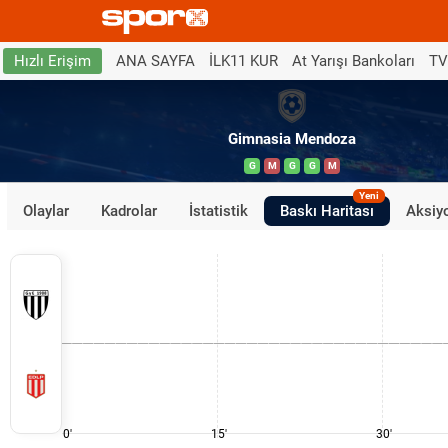
ANA SAYFA
İLK11 KUR
At Yarışı Bankoları
TV
Hızlı Erişim
Gimnasia Mendoza
G
M
G
G
M
Yeni
Olaylar
Kadrolar
İstatistik
Baskı Haritası
Aksiyo
0'
15'
30'