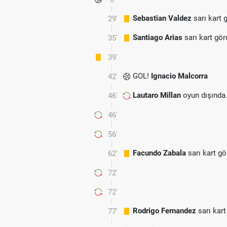
Sebastian Valdez
sarı kart 
29'
Santiago Arias
sarı kart gör
35'
39'
GOL!
Ignacio Malcorra
42'
Lautaro Millan
oyun dışında
46'
46'
56'
Facundo Zabala
sarı kart gö
62'
72'
72'
Rodrigo Fernandez
sarı kart
77'