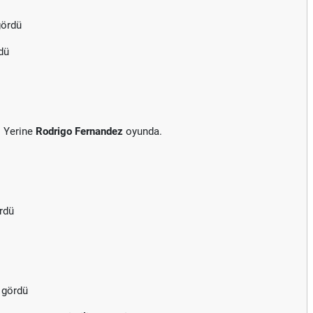
gördü
dü
. Yerine
Rodrigo Fernandez
oyunda.
rdü
 gördü