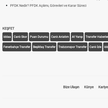
PFDK Nedir? PFDK Açılımı, Görevleri ve Karar Süreci
KEŞFET
iddaa
Canlı Skor
Puan Durumu
Canlı Anlatım
At Yarışı
Transfer Haberler
Fenerbahçe Transfer
Beşiktaş Transfer
Trabzonspor Transfer
Canlı İzle
id
Bize Ulaşın
Künye
Kariye