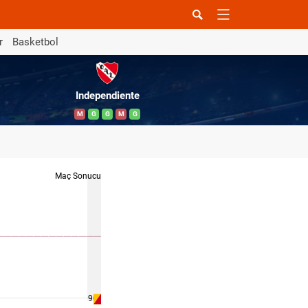
r
Basketbol
Independiente
M
G
G
M
G
Maç Sonucu
90 '