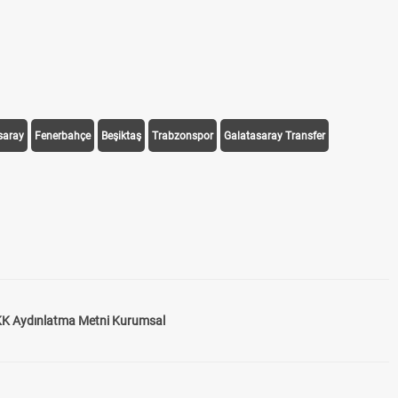
saray
Fenerbahçe
Beşiktaş
Trabzonspor
Galatasaray Transfer
K Aydınlatma Metni Kurumsal