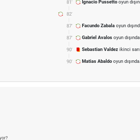
Ignacio Pussetto
oyun dışın
81'
82'
Facundo Zabala
oyun dışınd
87'
Gabriel Avalos
oyun dışında
87'
Sebastian Valdez
ikinci sarı
90'
Matias Abaldo
oyun dışında
90'
yor?