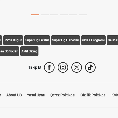
i
TV'de Bugün
Süper Lig Fikstür
Süper Lig Haberleri
iddaa Programı
Galata
daa Sonuçları
Aktif Sayaç
Takip Et
r
About US
Yasal Uyarı
Çerez Politikası
Gizlilik Politikası
KVK