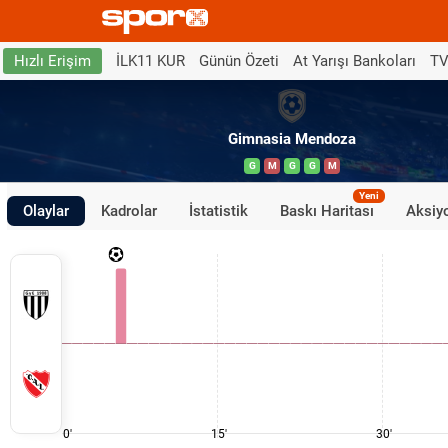
İLK11 KUR
Günün Özeti
At Yarışı Bankoları
TV
Hızlı Erişim
Gimnasia Mendoza
G
M
G
G
M
Yeni
Olaylar
Kadrolar
İstatistik
Baskı Haritası
Aksiyo
0'
15'
30'