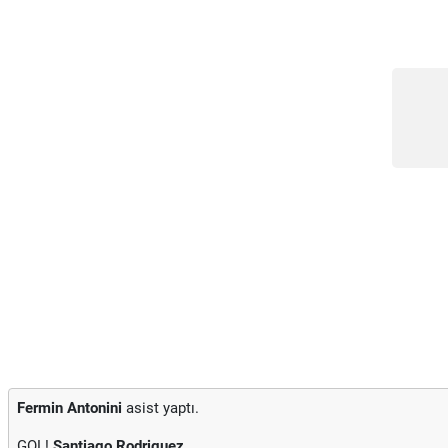
Fermin Antonini
asist yaptı.
GOL!
Santiago Rodriguez