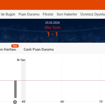
'de Bugün
Puan Durumu
Fikstür
Son Haberler
Ücretsiz Oyunla
25.02.2026
Maç Sonu
1 - 1
Yeni
n Haritası
Canlı Puan Durumu
İlk Yarı
45'
60'
75'