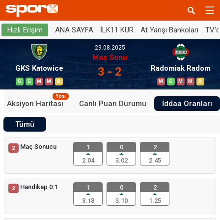
ANA SAYFA
İLK11 KUR
At Yarışı Bankoları
TV'
Hızlı Erişim
29.08.2025
Maç Sonu
GKS Katowice
Radomiak Radom
3 - 2
G
G
M
M
B
M
G
M
M
B
Yeni
Aksiyon Haritası
Canlı Puan Durumu
İddaa Oranları
Tümü
Maç Sonucu
1
0
2
2
2.04
3.02
2.45
Handikap 0:1
1
0
2
2
3.18
3.10
1.25