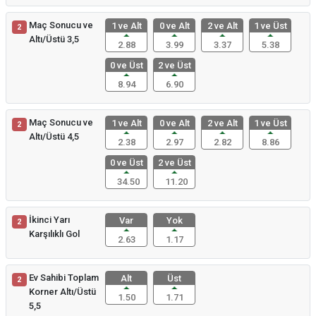
Maç Sonucu ve
1 ve Alt
0 ve Alt
2 ve Alt
1 ve Üst
2
Altı/Üstü 3,5
2.88
3.99
3.37
5.38
0 ve Üst
2 ve Üst
8.94
6.90
Maç Sonucu ve
1 ve Alt
0 ve Alt
2 ve Alt
1 ve Üst
2
Altı/Üstü 4,5
2.38
2.97
2.82
8.86
0 ve Üst
2 ve Üst
34.50
11.20
İkinci Yarı
Var
Yok
2
Karşılıklı Gol
2.63
1.17
Ev Sahibi Toplam
Alt
Üst
2
Korner Altı/Üstü
1.50
1.71
5,5