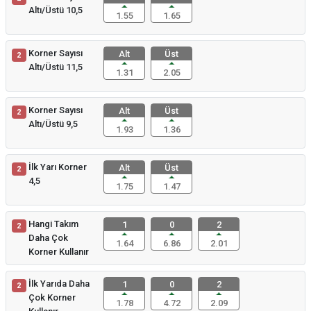
Altı/Üstü 10,5
1.55
1.65
Korner Sayısı
Alt
Üst
2
Altı/Üstü 11,5
1.31
2.05
Korner Sayısı
Alt
Üst
2
Altı/Üstü 9,5
1.93
1.36
İlk Yarı Korner
Alt
Üst
2
4,5
1.75
1.47
Hangi Takım
1
0
2
2
Daha Çok
1.64
6.86
2.01
Korner Kullanır
İlk Yarıda Daha
1
0
2
2
Çok Korner
1.78
4.72
2.09