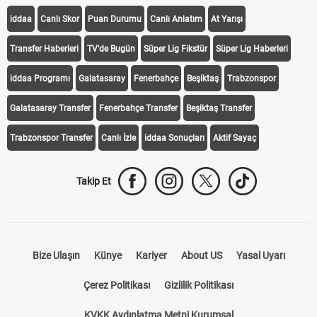
iddaa
Canlı Skor
Puan Durumu
Canlı Anlatım
At Yarışı
Transfer Haberleri
TV'de Bugün
Süper Lig Fikstür
Süper Lig Haberleri
iddaa Programı
Galatasaray
Fenerbahçe
Beşiktaş
Trabzonspor
Galatasaray Transfer
Fenerbahçe Transfer
Beşiktaş Transfer
Trabzonspor Transfer
Canlı İzle
iddaa Sonuçları
Aktif Sayaç
Takip Et
Bize Ulaşın
Künye
Kariyer
About US
Yasal Uyarı
Çerez Politikası
Gizlilik Politikası
KVKK Aydınlatma Metni Kurumsal