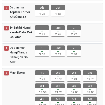
Deplasman
Alt
Üst
2
Toplam Korner
1.73
1.48
Altı/Üstü 4,5
Ev Sahibi Hangi
1.
Eşit
2.
2
Yarıda Daha Çok
2.97
2.26
2.22
Gol Atar
Deplasman
1.
Eşit
2.
2
Hangi Yarıda
3.10
2.12
2.30
Daha Çok Gol
Atar
Maç Skoru
1:0
2:0
2:1
3:0
2
7.77
10.10
7.49
19.70
3:1
3:2
4:0
4:1
14.50
21.20
52.00
38.00
4:2
5:0
5:1
6:0