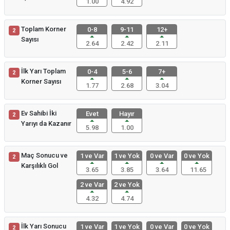
1.00
4.92
Toplam Korner
0-8
9-11
12+
2
Sayısı
2.64
2.42
2.11
İlk Yarı Toplam
0-4
5-6
7+
2
Korner Sayısı
1.77
2.68
3.04
Ev Sahibi İki
Evet
Hayır
2
Yarıyı da Kazanır
5.98
1.00
Maç Sonucu ve
1 ve Var
1 ve Yok
0 ve Var
0 ve Yok
2
Karşılıklı Gol
3.65
3.85
3.64
11.65
2 ve Var
2 ve Yok
4.32
4.74
İlk Yarı Sonucu
1 ve Var
1 ve Yok
0 ve Var
0 ve Yok
2