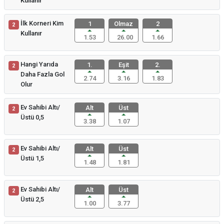
Kullanır
İlk Korneri Kim
1
Olmaz
2
2
Kullanır
1.53
26.00
1.66
Hangi Yarıda
1.
Eşit
2.
2
Daha Fazla Gol
2.74
3.16
1.83
Olur
Ev Sahibi Altı/
Alt
Üst
2
Üstü 0,5
3.38
1.07
Ev Sahibi Altı/
Alt
Üst
2
Üstü 1,5
1.48
1.81
Ev Sahibi Altı/
Alt
Üst
2
Üstü 2,5
1.00
3.77