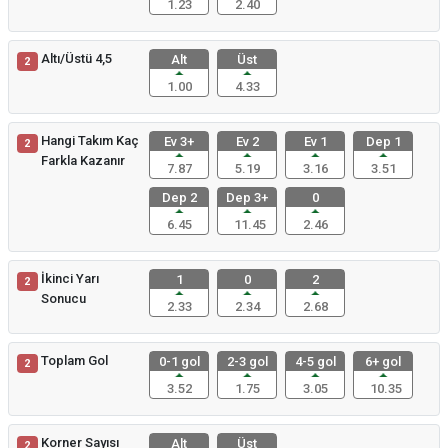
1.23
2.40
Altı/Üstü 4,5
Alt
Üst
2
1.00
4.33
Hangi Takım Kaç
Ev 3+
Ev 2
Ev 1
Dep 1
2
Farkla Kazanır
7.87
5.19
3.16
3.51
Dep 2
Dep 3+
0
6.45
11.45
2.46
İkinci Yarı
1
0
2
2
Sonucu
2.33
2.34
2.68
Toplam Gol
0-1 gol
2-3 gol
4-5 gol
6+ gol
2
3.52
1.75
3.05
10.35
Korner Sayısı
Alt
Üst
2