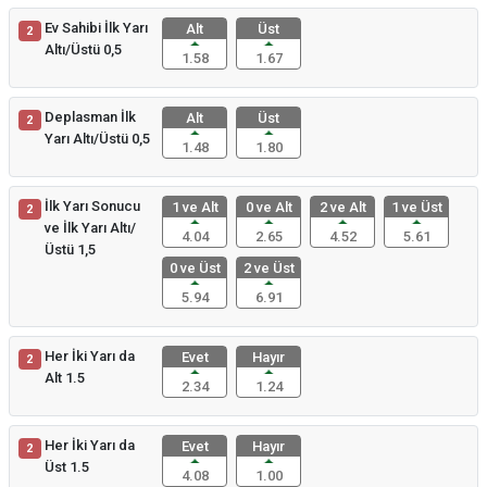
Ev Sahibi İlk Yarı
Alt
Üst
2
Altı/Üstü 0,5
1.58
1.67
Deplasman İlk
Alt
Üst
2
Yarı Altı/Üstü 0,5
1.48
1.80
İlk Yarı Sonucu
1 ve Alt
0 ve Alt
2 ve Alt
1 ve Üst
2
ve İlk Yarı Altı/
4.04
2.65
4.52
5.61
Üstü 1,5
0 ve Üst
2 ve Üst
5.94
6.91
Her İki Yarı da
Evet
Hayır
2
Alt 1.5
2.34
1.24
Her İki Yarı da
Evet
Hayır
2
Üst 1.5
4.08
1.00