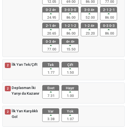
12.05
69.00
86.00
77.00
0-2 4+
3-0 3-0
3-0 4+
2-1 2-1
24.95
86.00
52.00
86.00
2-1 4+
1-2 1-2
1-2 4+
0-3 0-3
20.65
86.00
23.20
86.00
0-3 4+
4+ 4+
77.00
15.50
İlk Yarı Tek/Çift
Tek
Çift
2
1.77
1.50
Deplasman İki
Evet
Hayır
2
Yarıyı da Kazanır
7.31
1.00
İlk Yarı Karşılıklı
Var
Yok
2
Gol
3.38
1.07