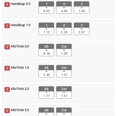
Handikap 0:2
1
0
2
2
6.02
4.05
1.00
Handikap 1:0
1
0
2
2
1.13
3.29
3.97
Altı/Üstü 0,5
Alt
Üst
2
8.18
1.00
Altı/Üstü 1,5
Alt
Üst
2
3.40
1.07
Altı/Üstü 2,5
Alt
Üst
2
1.77
1.51
Altı/Üstü 3,5
Alt
Üst
2