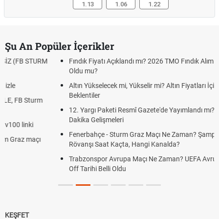
1.13
1.06
1.22
Şu An Popüler İçerikler
Fındık Fiyatı Açıklandı mı? 2026 TMO Fındık Alım Fiyatları Belli
Oldu mu?
Altın Yükselecek mi, Yükselir mi? Altın Fiyatları İçin Son
Beklentiler
12. Yargı Paketi Resmî Gazete'de Yayımlandı mı? 2026 Son
Dakika Gelişmeleri
Fenerbahçe - Sturm Graz Maçı Ne Zaman? Şampiyonlar Ligi
Rövanşı Saat Kaçta, Hangi Kanalda?
Trabzonspor Avrupa Maçı Ne Zaman? UEFA Avrupa Ligi Play-
Off Tarihi Belli Oldu
KEŞFET