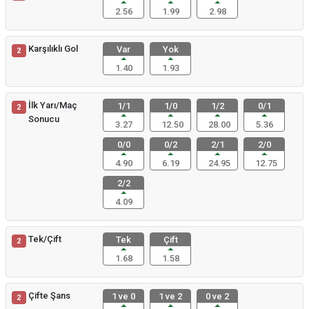
2.56
1.99
2.98
Karşılıklı Gol
Var
Yok
2
1.40
1.93
İlk Yarı/Maç
1/1
1/0
1/2
0/1
2
Sonucu
3.27
12.50
28.00
5.36
0/0
0/2
2/1
2/0
4.90
6.19
24.95
12.75
2/2
4.09
Tek/Çift
Tek
Çift
2
1.68
1.58
Çifte Şans
1 ve 0
1 ve 2
0 ve 2
2