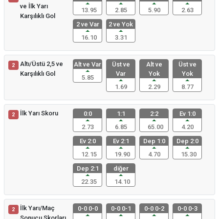
ve İlk Yarı
13.95
2.85
5.90
2.63
Karşılıklı Gol
2 ve Var
2 ve Yok
16.10
3.31
Altı/Üstü 2,5 ve
Alt ve Var
Üst ve
Alt ve
Üst ve
2
Karşılıklı Gol
Var
Yok
Yok
5.85
1.69
2.29
8.77
İlk Yarı Skoru
0:0
1:1
2:2
Ev 1:0
2
2.73
6.85
65.00
4.20
Ev 2:0
Ev 2:1
Dep 1:0
Dep 2:0
12.15
19.90
4.70
15.30
Dep 2:1
diğer
22.35
14.10
İlk Yarı/Maç
0-0 0-0
0-0 0-1
0-0 0-2
0-0 0-3
2
Sonucu Skorları