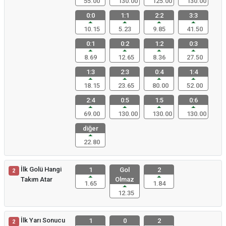
55.00
130.00
125.00
130.00
0:0
1:1
2:2
3:3
10.15
5.23
9.85
41.50
0:1
0:2
1:2
0:3
8.69
12.65
8.36
27.50
1:3
2:3
0:4
1:4
18.15
23.65
80.00
52.00
2:4
0:5
1:5
0:6
69.00
130.00
130.00
130.00
diğer
22.80
İlk Golü Hangi
1
Gol
2
2
Takım Atar
Olmaz
1.65
1.84
12.35
İlk Yarı Sonucu
1
0
2
2