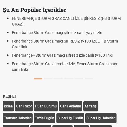
Şu An Popüler İçerikler
FENERBAHÇE STURM GRAZ CANLI İZLE ŞİFRESİZ (FB STURM
GRAZ)
Fenerbahçe Sturm Graz maçı şifresiz canlı yayın izle
Fenerbahçe Sturm Graz maçı ŞİFRESİZ tv100 İZLE, FB Sturm
Graz link
Fenerbahçe - Sturm Graz maçı şifresiz izle canlı tv100 linki
Fenerbahçe Sturm Graz ücretsiz izle, Fener Sturm Graz maçı
canlı linki
KEŞFET
iddaa
Canlı Skor
Puan Durumu
Canlı Anlatım
At Yarışı
Transfer Haberleri
TV'de Bugün
Süper Lig Fikstür
Süper Lig Haberleri