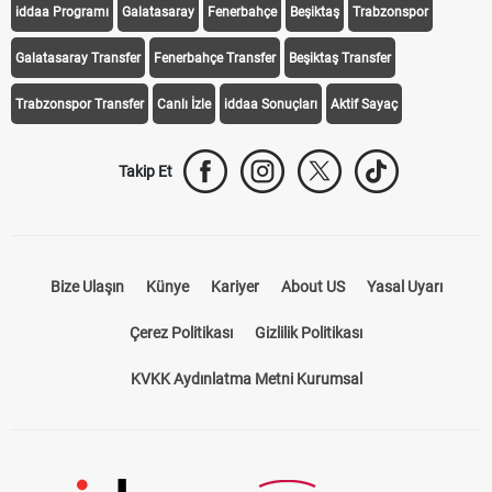
iddaa Programı
Galatasaray
Fenerbahçe
Beşiktaş
Trabzonspor
Galatasaray Transfer
Fenerbahçe Transfer
Beşiktaş Transfer
Trabzonspor Transfer
Canlı İzle
iddaa Sonuçları
Aktif Sayaç
Takip Et
Bize Ulaşın
Künye
Kariyer
About US
Yasal Uyarı
Çerez Politikası
Gizlilik Politikası
KVKK Aydınlatma Metni Kurumsal