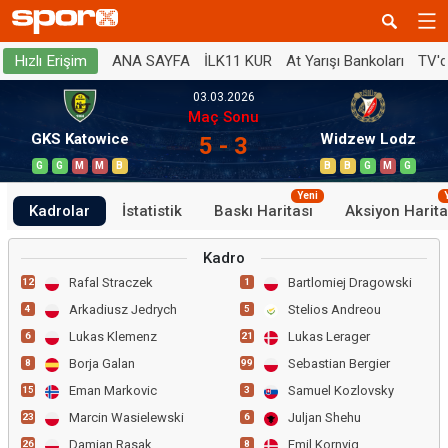
ANA SAYFA
İLK11 KUR
At Yarışı Bankoları
TV'
Hızlı Erişim
03.03.2026
Maç Sonu
GKS Katowice
Widzew Lodz
5 - 3
G
G
M
M
B
B
B
G
M
G
Yeni
Kadrolar
İstatistik
Baskı Haritası
Aksiyon Harita
Kadro
Rafal Straczek
Bartlomiej Dragowski
12
1
Arkadiusz Jedrych
Stelios Andreou
4
5
Lukas Klemenz
Lukas Lerager
6
21
Borja Galan
Sebastian Bergier
8
99
Eman Markovic
Samuel Kozlovsky
15
3
Marcin Wasielewski
Juljan Shehu
23
6
Damian Rasak
Emil Kornvig
26
8