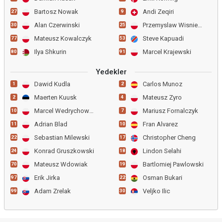
Bartosz Nowak
Andi Zeqiri
27
9
Alan Czerwinski
Przemyslaw Wisniewski
30
25
Mateusz Kowalczyk
Steve Kapuadi
77
53
Ilya Shkurin
Marcel Krajewski
80
91
Yedekler
Dawid Kudla
Carlos Munoz
1
2
Maerten Kuusk
Mateusz Zyro
2
4
Marcel Wedrychowski
Mariusz Fornalczyk
10
7
Adrian Blad
Fran Alvarez
11
10
Sebastian Milewski
Christopher Cheng
22
17
Konrad Gruszkowski
Lindon Selahi
24
18
Mateusz Wdowiak
Bartlomiej Pawlowski
70
19
Erik Jirka
Osman Bukari
97
22
Adam Zrelak
Veljko Ilic
99
30