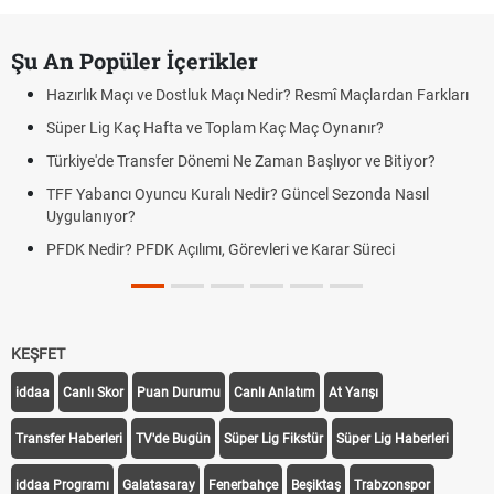
Şu An Popüler İçerikler
Hazırlık Maçı ve Dostluk Maçı Nedir? Resmî Maçlardan Farkları
Süper Lig Kaç Hafta ve Toplam Kaç Maç Oynanır?
Türkiye'de Transfer Dönemi Ne Zaman Başlıyor ve Bitiyor?
TFF Yabancı Oyuncu Kuralı Nedir? Güncel Sezonda Nasıl
Uygulanıyor?
PFDK Nedir? PFDK Açılımı, Görevleri ve Karar Süreci
KEŞFET
iddaa
Canlı Skor
Puan Durumu
Canlı Anlatım
At Yarışı
Transfer Haberleri
TV'de Bugün
Süper Lig Fikstür
Süper Lig Haberleri
iddaa Programı
Galatasaray
Fenerbahçe
Beşiktaş
Trabzonspor