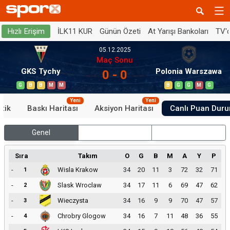
İLK11 KUR
Günün Özeti
At Yarışı Bankoları
TV'
Hızlı Erişim
05.12.2025
Maç Sonu
GKS Tychy
Polonia Warszawa
0 - 0
G
B
B
M
M
B
G
G
M
G
Yeni
Yeni
stik
Baskı Haritası
Aksiyon Haritası
Canlı Puan Dur
Genel
İç Saha
Dış Saha
Sıra
Takım
O
G
B
M
A
Y
P
-
Wisla Krakow
34
20
11
3
72
32
71
1
-
Slask Wroclaw
34
17
11
6
69
47
62
2
-
Wieczysta
34
16
9
9
70
47
57
3
-
Chrobry Glogow
34
16
7
11
48
36
55
4