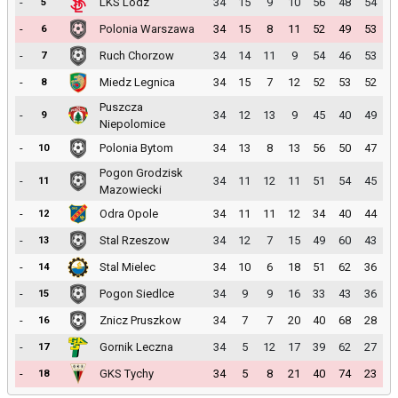
-
LKS Lodz
34
15
9
10
56
48
54
5
-
Polonia Warszawa
34
15
8
11
52
49
53
6
-
Ruch Chorzow
34
14
11
9
54
46
53
7
-
Miedz Legnica
34
15
7
12
52
53
52
8
Puszcza
-
34
12
13
9
45
40
49
9
Niepolomice
-
Polonia Bytom
34
13
8
13
56
50
47
10
Pogon Grodzisk
-
34
11
12
11
51
54
45
11
Mazowiecki
-
Odra Opole
34
11
11
12
34
40
44
12
-
Stal Rzeszow
34
12
7
15
49
60
43
13
-
Stal Mielec
34
10
6
18
51
62
36
14
-
Pogon Siedlce
34
9
9
16
33
43
36
15
-
Znicz Pruszkow
34
7
7
20
40
68
28
16
-
Gornik Leczna
34
5
12
17
39
62
27
17
-
GKS Tychy
34
5
8
21
40
74
23
18