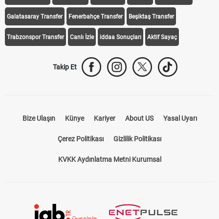
Galatasaray Transfer
Fenerbahçe Transfer
Beşiktaş Transfer
Trabzonspor Transfer
Canlı İzle
iddaa Sonuçları
Aktif Sayaç
Takip Et
Bize Ulaşın
Künye
Kariyer
About US
Yasal Uyarı
Çerez Politikası
Gizlilik Politikası
KVKK Aydınlatma Metni Kurumsal