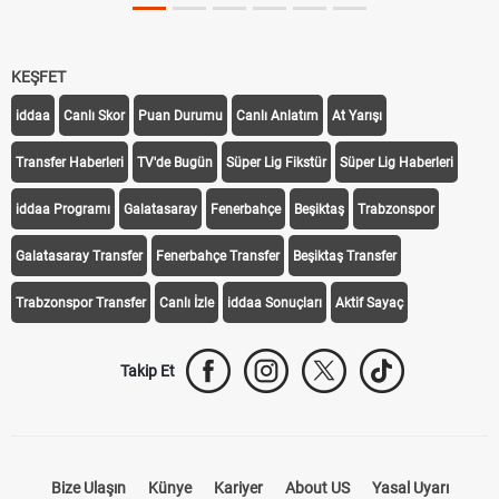
KEŞFET
iddaa
Canlı Skor
Puan Durumu
Canlı Anlatım
At Yarışı
Transfer Haberleri
TV'de Bugün
Süper Lig Fikstür
Süper Lig Haberleri
iddaa Programı
Galatasaray
Fenerbahçe
Beşiktaş
Trabzonspor
Galatasaray Transfer
Fenerbahçe Transfer
Beşiktaş Transfer
Trabzonspor Transfer
Canlı İzle
iddaa Sonuçları
Aktif Sayaç
Takip Et
Bize Ulaşın
Künye
Kariyer
About US
Yasal Uyarı