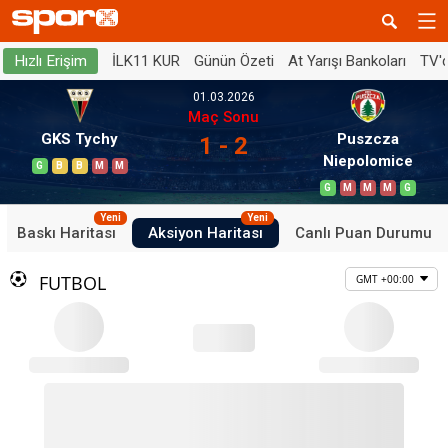
İLK11 KUR
Günün Özeti
At Yarışı Bankoları
TV'
Hızlı Erişim
01.03.2026
Maç Sonu
GKS Tychy
Puszcza
1 - 2
Niepolomice
G
B
B
M
M
G
M
M
M
G
Yeni
Yeni
Baskı Haritası
Aksiyon Haritası
Canlı Puan Durumu
FUTBOL
GMT +00:00