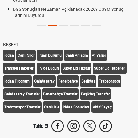
Uygulanıyor?
DGS Sonuçları Ne Zaman Açıklanacak 2026? ÖSYM Sonuç
Tarihini Duyurdu
KEŞFET
iddaa
Canlı Skor
Puan Durumu
Canlı Anlatım
At Yarışı
Transfer Haberleri
TV'de Bugün
Süper Lig Fikstür
Süper Lig Haberleri
iddaa Programı
Galatasaray
Fenerbahçe
Beşiktaş
Trabzonspor
Galatasaray Transfer
Fenerbahçe Transfer
Beşiktaş Transfer
Trabzonspor Transfer
Canlı İzle
iddaa Sonuçları
Aktif Sayaç
Takip Et