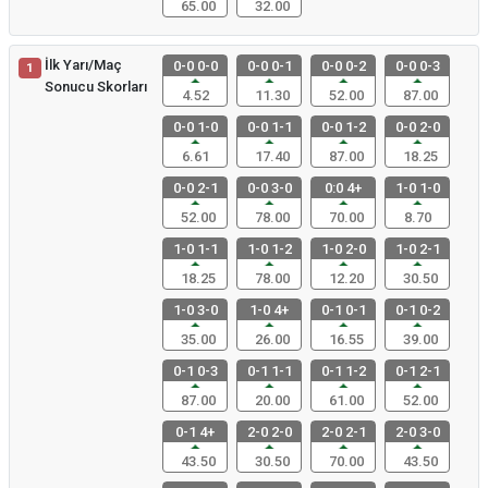
65.00
32.00
İlk Yarı/Maç
0-0 0-0
0-0 0-1
0-0 0-2
0-0 0-3
1
Sonucu Skorları
4.52
11.30
52.00
87.00
0-0 1-0
0-0 1-1
0-0 1-2
0-0 2-0
6.61
17.40
87.00
18.25
0-0 2-1
0-0 3-0
0:0 4+
1-0 1-0
52.00
78.00
70.00
8.70
1-0 1-1
1-0 1-2
1-0 2-0
1-0 2-1
18.25
78.00
12.20
30.50
1-0 3-0
1-0 4+
0-1 0-1
0-1 0-2
35.00
26.00
16.55
39.00
0-1 0-3
0-1 1-1
0-1 1-2
0-1 2-1
87.00
20.00
61.00
52.00
0-1 4+
2-0 2-0
2-0 2-1
2-0 3-0
43.50
30.50
70.00
43.50