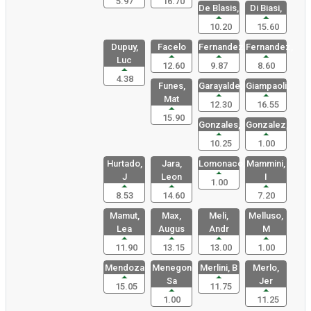
5.97
16.70
De Blasis,
Di Biasi,
10.20
15.60
Dupuy,
Facelo
Fernandez,
Fernandez,
Luc
12.60
9.87
8.60
4.38
Funes,
Garayalde,
Giampaoli,
Mat
12.30
16.55
15.90
Gonzales,
Gonzalez,
10.25
1.00
Hurtado,
Jara,
Lomonaco,
Mammini,
J
Leon
I
1.00
8.53
14.60
7.20
Mamut,
Max,
Meli,
Melluso,
Lea
Augus
Andr
M
11.90
13.15
13.00
1.00
Mendoza
Menegon
Merlini, B
Merlo,
Sa
Jer
15.05
11.75
1.00
11.25