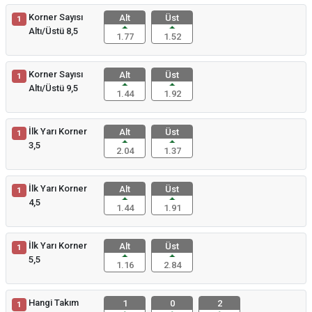
Korner Sayısı
Alt
Üst
1
Altı/Üstü 8,5
1.77
1.52
Korner Sayısı
Alt
Üst
1
Altı/Üstü 9,5
1.44
1.92
İlk Yarı Korner
Alt
Üst
1
3,5
2.04
1.37
İlk Yarı Korner
Alt
Üst
1
4,5
1.44
1.91
İlk Yarı Korner
Alt
Üst
1
5,5
1.16
2.84
Hangi Takım
1
0
2
1