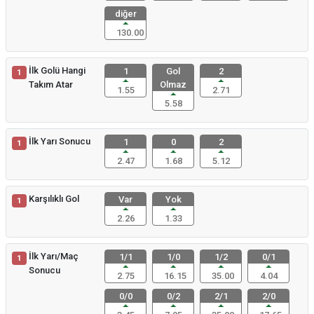
diğer
130.00
İlk Golü Hangi
1
Gol
2
1
Takım Atar
Olmaz
1.55
2.71
5.58
İlk Yarı Sonucu
1
0
2
1
2.47
1.68
5.12
Karşılıklı Gol
Var
Yok
1
2.26
1.33
İlk Yarı/Maç
1/1
1/0
1/2
0/1
1
Sonucu
2.75
16.15
35.00
4.04
0/0
0/2
2/1
2/0