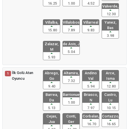
16.25
1.00
4.52
Valverde,
12.30
Villalba,
Villalobos
Villarreal
Yanez,
Bas
15.80
7.89
9.83
3.98
Zalazar,
de Asis, J
M
5.04
5.93
İlk Golü Atan
Abrego,
Altamira,
Andino
Arce,
1
Oyuncu
Go
Val
Isma
7.32
9.40
5.94
12.80
Barrea,
Barrionuev
Briasco,
Castro,
Da
N
Lu
1.00
5.13
7.97
10.15
Cejas,
Conti,
Corbalan,
Cortazzo,
Jua
Ger
16.70
16.65