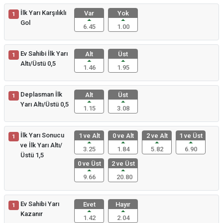
İlk Yarı Karşılıklı
Var
Yok
1
Gol
6.45
1.00
Ev Sahibi İlk Yarı
Alt
Üst
1
Altı/Üstü 0,5
1.46
1.95
Deplasman İlk
Alt
Üst
1
Yarı Altı/Üstü 0,5
1.15
3.08
İlk Yarı Sonucu
1 ve Alt
0 ve Alt
2 ve Alt
1 ve Üst
1
ve İlk Yarı Altı/
3.25
1.84
5.82
6.90
Üstü 1,5
0 ve Üst
2 ve Üst
9.66
20.80
Ev Sahibi Yarı
Evet
Hayır
1
Kazanır
1.42
2.04