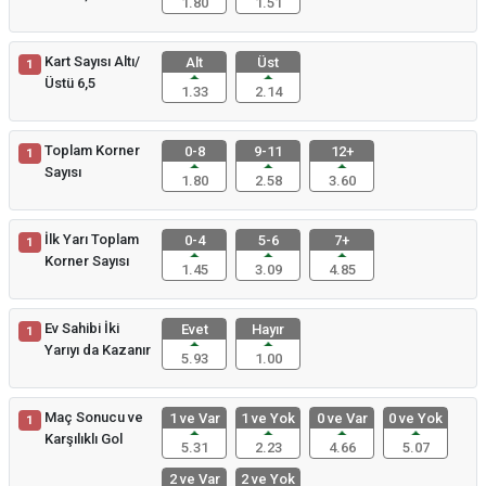
1.80
1.51
Kart Sayısı Altı/
Alt
Üst
1
Üstü 6,5
1.33
2.14
Toplam Korner
0-8
9-11
12+
1
Sayısı
1.80
2.58
3.60
İlk Yarı Toplam
0-4
5-6
7+
1
Korner Sayısı
1.45
3.09
4.85
Ev Sahibi İki
Evet
Hayır
1
Yarıyı da Kazanır
5.93
1.00
Maç Sonucu ve
1 ve Var
1 ve Yok
0 ve Var
0 ve Yok
1
Karşılıklı Gol
5.31
2.23
4.66
5.07
2 ve Var
2 ve Yok