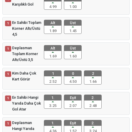
Karşılıklı Gol
4.99
1.00
Ev Sahibi Toplam
Alt
Üst
1
Korner Altı/Üstü
1.89
1.45
4,5
Deplasman
Alt
Üst
1
Toplam Korner
1.69
1.60
Altı/Üstü 3,5
Kim Daha Çok
1
0
2
1
Kart Görür
2.52
4.50
1.66
Ev Sahibi Hangi
1.
Eşit
2.
1
Yarıda Daha Çok
3.25
2.07
2.48
Gol Atar
Deplasman
1.
Eşit
2.
1
Hangi Yarıda
4.36
1.52
3.24