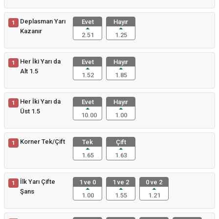
Deplasman Yarı
Evet
Hayır
1
Kazanır
2.51
1.25
Her İki Yarı da
Evet
Hayır
1
Alt 1.5
1.52
1.85
Her İki Yarı da
Evet
Hayır
1
Üst 1.5
10.00
1.00
Korner Tek/Çift
Tek
Çift
1
1.65
1.63
İlk Yarı Çifte
1 ve 0
1 ve 2
0 ve 2
1
Şans
1.00
1.55
1.21