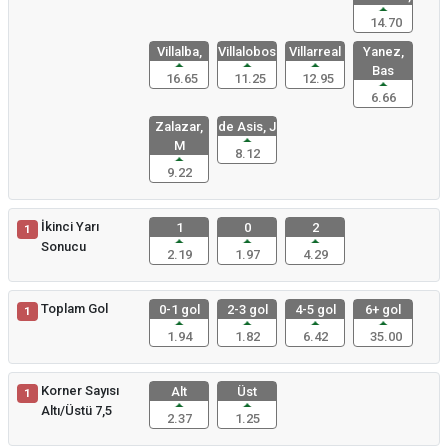
14.70
Villalba,
Villalobos
Villarreal
Yanez,
Bas
16.65
11.25
12.95
6.66
Zalazar,
de Asis, J
M
8.12
9.22
İkinci Yarı
1
0
2
1
Sonucu
2.19
1.97
4.29
Toplam Gol
0-1 gol
2-3 gol
4-5 gol
6+ gol
1
1.94
1.82
6.42
35.00
Korner Sayısı
Alt
Üst
1
Altı/Üstü 7,5
2.37
1.25