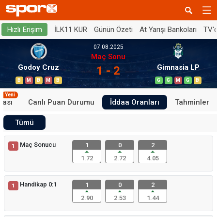
İLK11 KUR
Günün Özeti
At Yarışı Bankoları
TV'
Hızlı Erişim
07.08.2025
Maç Sonu
Godoy Cruz
Gimnasia LP
1 - 2
B
M
B
M
B
G
G
M
G
B
Yeni
tası
Canlı Puan Durumu
İddaa Oranları
Tahminler
Tümü
Maç Sonucu
1
0
2
1
1.72
2.72
4.05
Handikap 0:1
1
0
2
1
2.90
2.53
1.44