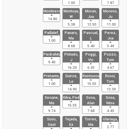
1.00
7.87
Montivero,
Montoya,
Moran,
Moreno,
W
Jua
Ju
14.80
5.38
12.50
11.00
Paillalef,
Panaro,
Pascual,
Perez,
Ma
L
Jua
1.00
8.68
5.40
5.49
Piedrahita
Pintado,
Poggi,
Pozzo,
J
Vic
Tom
9.40
16.20
6.35
4.67
Primante,
Quiroz,
Rasmussen,
Rossi,
Le
Tom
1.00
15.55
14.90
12.30
Seoane,
Silva, Ped
Sosa,
Sosa,
Ma
Alan
Misa
15.55
9.74
7.68
4.43
Suso,
Tejada,
Torres,
Ulariaga,
Gast
Ez
Ma
2.77