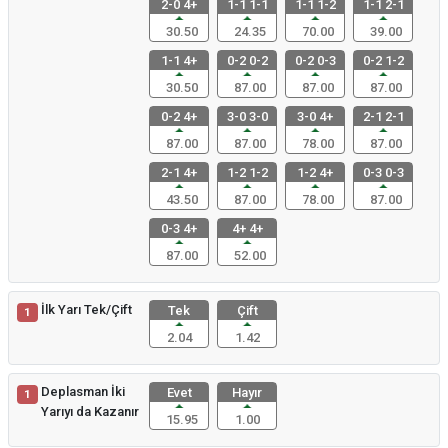
2-0 4+
1-1 1-1
1-1 1-2
1-1 2-1
30.50
24.35
70.00
39.00
1-1 4+
0-2 0-2
0-2 0-3
0-2 1-2
30.50
87.00
87.00
87.00
0-2 4+
3-0 3-0
3-0 4+
2-1 2-1
87.00
87.00
78.00
87.00
2-1 4+
1-2 1-2
1-2 4+
0-3 0-3
43.50
87.00
78.00
87.00
0-3 4+
4+ 4+
87.00
52.00
İlk Yarı Tek/Çift
Tek
Çift
1
2.04
1.42
Deplasman İki
Evet
Hayır
1
Yarıyı da Kazanır
15.95
1.00