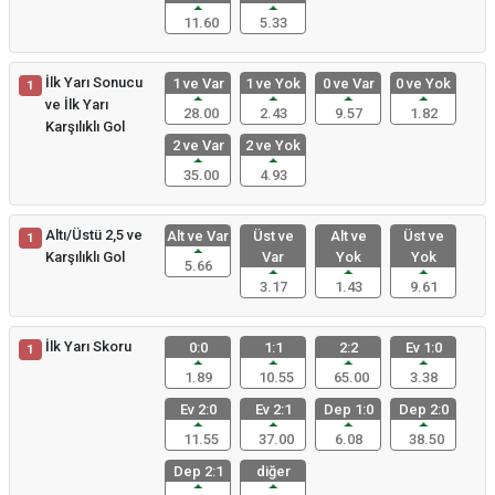
11.60
5.33
İlk Yarı Sonucu
1 ve Var
1 ve Yok
0 ve Var
0 ve Yok
1
ve İlk Yarı
28.00
2.43
9.57
1.82
Karşılıklı Gol
2 ve Var
2 ve Yok
35.00
4.93
Altı/Üstü 2,5 ve
Alt ve Var
Üst ve
Alt ve
Üst ve
1
Karşılıklı Gol
Var
Yok
Yok
5.66
3.17
1.43
9.61
İlk Yarı Skoru
0:0
1:1
2:2
Ev 1:0
1
1.89
10.55
65.00
3.38
Ev 2:0
Ev 2:1
Dep 1:0
Dep 2:0
11.55
37.00
6.08
38.50
Dep 2:1
diğer