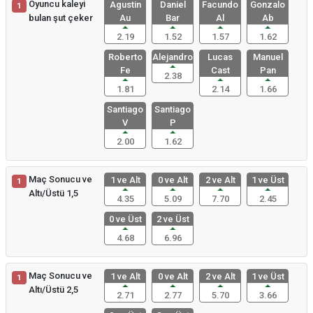
Oyuncu kaleyi
Agustin
Daniel
Facundo
Gonzalo
1
bulan şut çeker
Au
Bar
Al
Ab
2.19
1.52
1.57
1.62
Roberto
Alejandro
Lucas
Manuel
Fe
Cast
Pan
2.38
1.81
2.14
1.66
Santiago
Santiago
V
P
2.00
1.62
Maç Sonucu ve
1 ve Alt
0 ve Alt
2 ve Alt
1 ve Üst
1
Altı/Üstü 1,5
4.35
5.09
7.70
2.45
0 ve Üst
2 ve Üst
4.68
6.96
Maç Sonucu ve
1 ve Alt
0 ve Alt
2 ve Alt
1 ve Üst
1
Altı/Üstü 2,5
2.71
2.77
5.70
3.66