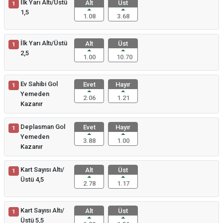
İlk Yarı Altı/Üstü
Alt
Üst
1
1,5
1.08
3.68
İlk Yarı Altı/Üstü
Alt
Üst
1
2,5
1.00
10.70
Ev Sahibi Gol
Evet
Hayır
1
Yemeden
2.06
1.21
Kazanır
Deplasman Gol
Evet
Hayır
1
Yemeden
3.88
1.00
Kazanır
Kart Sayısı Altı/
Alt
Üst
1
Üstü 4,5
2.78
1.17
Kart Sayısı Altı/
Alt
Üst
1
Üstü 5,5