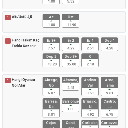
1.00
5.52
Altı/Üstü 4,5
Alt
Üst
1
1.00
11.90
Hangi Takım Kaç
Ev 3+
Ev 2
Ev 1
Dep 1
1
Farkla Kazanır
7.57
4.29
2.51
4.28
Dep 2
Dep 3+
0
13.20
35.00
2.18
Hangi Oyuncu
Abrego,
Altamira,
Andino
Arce,
1
Gol Atar
Go
Val
Isma
4.45
6.07
3.51
9.61
Barrea,
Barrionuev
Briasco,
Castro,
Da
N
Lu
1.00
3.01
4.92
6.75
Cejas,
Conti,
Corbalan,
Cortazzo,