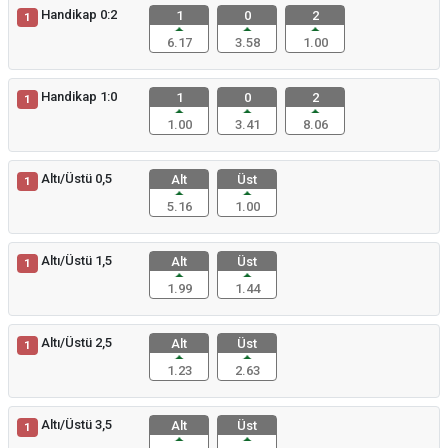
Handikap 0:2
1
0
2
1
6.17
3.58
1.00
Handikap 1:0
1
0
2
1
1.00
3.41
8.06
Altı/Üstü 0,5
Alt
Üst
1
5.16
1.00
Altı/Üstü 1,5
Alt
Üst
1
1.99
1.44
Altı/Üstü 2,5
Alt
Üst
1
1.23
2.63
Altı/Üstü 3,5
Alt
Üst
1