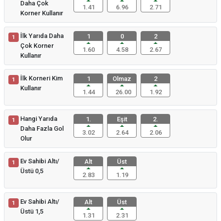
Daha Çok
1.41
6.96
2.71
Korner Kullanır
İlk Yarıda Daha
1
0
2
1
Çok Korner
1.60
4.58
2.67
Kullanır
İlk Korneri Kim
1
Olmaz
2
1
Kullanır
1.44
26.00
1.92
Hangi Yarıda
1.
Eşit
2.
1
Daha Fazla Gol
3.02
2.64
2.06
Olur
Ev Sahibi Altı/
Alt
Üst
1
Üstü 0,5
2.83
1.19
Ev Sahibi Altı/
Alt
Üst
1
Üstü 1,5
1.31
2.31