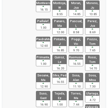
Montivero,
Montoya,
Moran,
Moreno,
W
Jua
Ju
16.15
8.55
14.85
13.85
Paillalef,
Panaro,
Pascual,
Perez,
Ma
L
Jua
1.00
12.00
8.58
8.69
Piedrahita
Pintado,
Poggi,
Pozzo,
J
Vic
Tom
12.60
16.85
9.70
7.65
Primante,
Quiroz,
Rasmussen,
Rossi,
Le
Tom
1.00
16.55
16.20
14.70
Seoane,
Silva, Ped
Sosa,
Sosa,
Ma
Alan
Misa
16.55
12.90
11.10
7.30
Suso,
Tejada,
Torres,
Ulariaga,
Gast
Ez
Ma
4.72
16.90
1.00
7.44
Valverde,