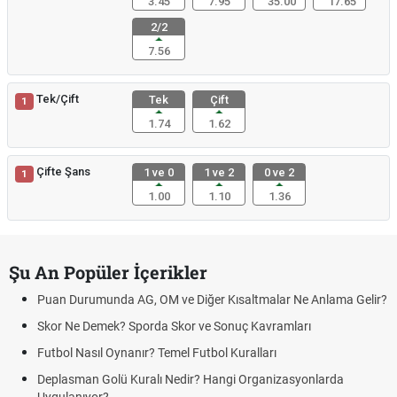
3.45
7.95
35.00
17.65
2/2
7.56
Tek/Çift
Tek
Çift
1
1.74
1.62
Çifte Şans
1 ve 0
1 ve 2
0 ve 2
1
1.00
1.10
1.36
Şu An Popüler İçerikler
Puan Durumunda AG, OM ve Diğer Kısaltmalar Ne Anlama Gelir?
Skor Ne Demek? Sporda Skor ve Sonuç Kavramları
Futbol Nasıl Oynanır? Temel Futbol Kuralları
Deplasman Golü Kuralı Nedir? Hangi Organizasyonlarda