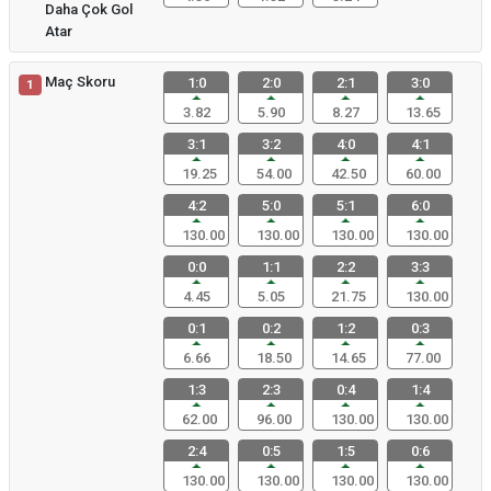
Daha Çok Gol
Atar
Maç Skoru
1:0
2:0
2:1
3:0
1
3.82
5.90
8.27
13.65
3:1
3:2
4:0
4:1
19.25
54.00
42.50
60.00
4:2
5:0
5:1
6:0
130.00
130.00
130.00
130.00
0:0
1:1
2:2
3:3
4.45
5.05
21.75
130.00
0:1
0:2
1:2
0:3
6.66
18.50
14.65
77.00
1:3
2:3
0:4
1:4
62.00
96.00
130.00
130.00
2:4
0:5
1:5
0:6
130.00
130.00
130.00
130.00