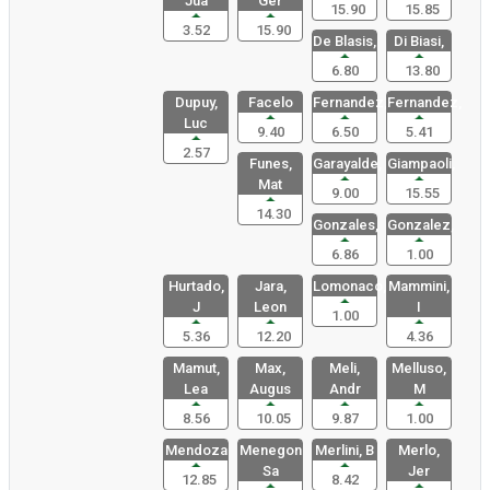
Jua
Ger
15.90
15.85
3.52
15.90
De Blasis,
Di Biasi,
6.80
13.80
Dupuy,
Facelo
Fernandez,
Fernandez,
Luc
9.40
6.50
5.41
2.57
Funes,
Garayalde,
Giampaoli,
Mat
9.00
15.55
14.30
Gonzales,
Gonzalez,
6.86
1.00
Hurtado,
Jara,
Lomonaco,
Mammini,
J
Leon
I
1.00
5.36
12.20
4.36
Mamut,
Max,
Meli,
Melluso,
Lea
Augus
Andr
M
8.56
10.05
9.87
1.00
Mendoza
Menegon
Merlini, B
Merlo,
Sa
Jer
12.85
8.42