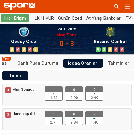
İLK11 KUR
Günün Özeti
At Yarışı Bankoları
TV'
Hızlı Erişim
24.01.2025
Maç Sonu
Godoy Cruz
Rosario Central
0 - 3
B
M
B
M
B
G
G
B
M
M
Yeni
tası
Canlı Puan Durumu
İddaa Oranları
Tahminler
Tümü
Maç Sonucu
1
0
2
3
1.83
2.90
2.99
Handikap 0:1
1
0
2
3
2.71
2.84
1.40