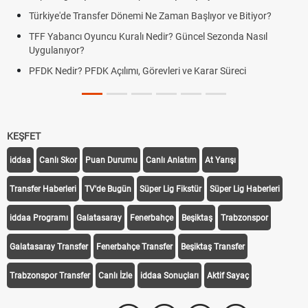
Türkiye'de Transfer Dönemi Ne Zaman Başlıyor ve Bitiyor?
TFF Yabancı Oyuncu Kuralı Nedir? Güncel Sezonda Nasıl
Uygulanıyor?
PFDK Nedir? PFDK Açılımı, Görevleri ve Karar Süreci
KEŞFET
iddaa
Canlı Skor
Puan Durumu
Canlı Anlatım
At Yarışı
Transfer Haberleri
TV'de Bugün
Süper Lig Fikstür
Süper Lig Haberleri
iddaa Programı
Galatasaray
Fenerbahçe
Beşiktaş
Trabzonspor
Galatasaray Transfer
Fenerbahçe Transfer
Beşiktaş Transfer
Trabzonspor Transfer
Canlı İzle
iddaa Sonuçları
Aktif Sayaç