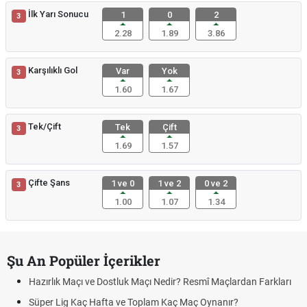
İlk Yarı Sonucu
1
0
2
3
2.28
1.89
3.86
Karşılıklı Gol
Var
Yok
3
1.60
1.67
Tek/Çift
Tek
Çift
3
1.69
1.57
Çifte Şans
1 ve 0
1 ve 2
0 ve 2
3
1.00
1.07
1.34
Şu An Popüler İçerikler
Hazırlık Maçı ve Dostluk Maçı Nedir? Resmî Maçlardan Farkları
Süper Lig Kaç Hafta ve Toplam Kaç Maç Oynanır?