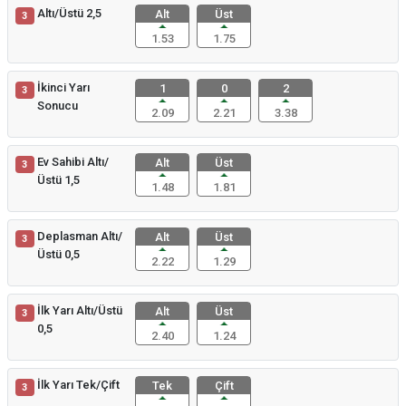
Altı/Üstü 2,5
Alt
Üst
3
1.53
1.75
İkinci Yarı
1
0
2
3
Sonucu
2.09
2.21
3.38
Ev Sahibi Altı/
Alt
Üst
3
Üstü 1,5
1.48
1.81
Deplasman Altı/
Alt
Üst
3
Üstü 0,5
2.22
1.29
İlk Yarı Altı/Üstü
Alt
Üst
3
0,5
2.40
1.24
İlk Yarı Tek/Çift
Tek
Çift
3