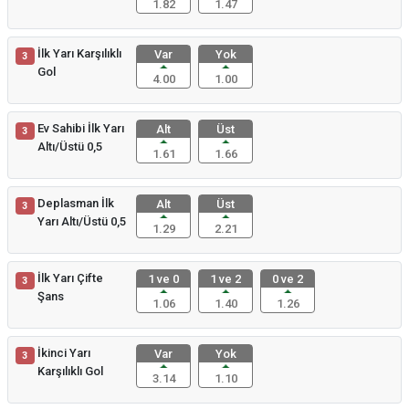
1.82
1.47
İlk Yarı Karşılıklı
Var
Yok
3
Gol
4.00
1.00
Ev Sahibi İlk Yarı
Alt
Üst
3
Altı/Üstü 0,5
1.61
1.66
Deplasman İlk
Alt
Üst
3
Yarı Altı/Üstü 0,5
1.29
2.21
İlk Yarı Çifte
1 ve 0
1 ve 2
0 ve 2
3
Şans
1.06
1.40
1.26
İkinci Yarı
Var
Yok
3
Karşılıklı Gol
3.14
1.10