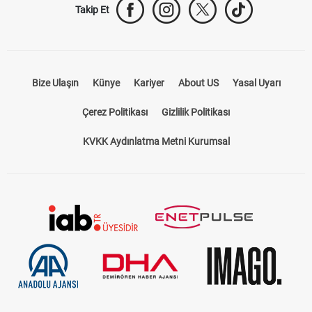
Takip Et
Bize Ulaşın
Künye
Kariyer
About US
Yasal Uyarı
Çerez Politikası
Gizlilik Politikası
KVKK Aydınlatma Metni Kurumsal