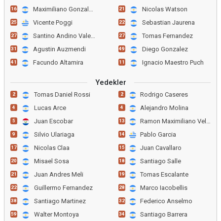
Maximiliano Gonzalez
Nicolas Watson
16
21
Vicente Poggi
Sebastian Jaurena
25
22
Santino Andino Valencia
Tomas Fernandez
27
27
Agustin Auzmendi
Diego Gonzalez
31
49
Facundo Altamira
Ignacio Maestro Puch
41
11
Yedekler
Tomas Daniel Rossi
Rodrigo Caseres
2
2
Lucas Arce
Alejandro Molina
4
4
Juan Escobar
Ramon Maximiliano Velazco
5
13
Silvio Ulariaga
Pablo Garcia
9
14
Nicolas Claa
Juan Cavallaro
17
15
Misael Sosa
Santiago Salle
20
18
Juan Andres Meli
Tomas Escalante
21
19
Guillermo Fernandez
Marco Iacobellis
22
28
Santiago Martinez
Federico Anselmo
38
32
Walter Montoya
Santiago Barrera
59
34