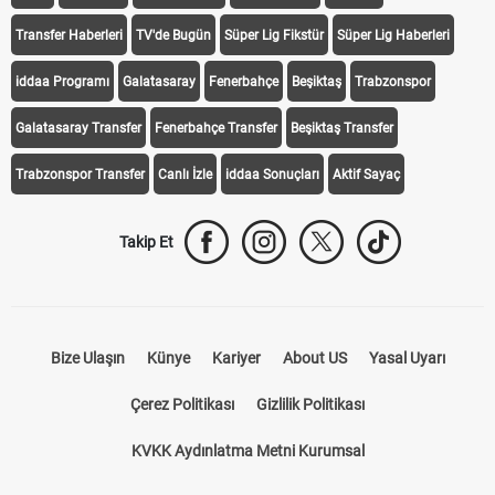
Transfer Haberleri
TV'de Bugün
Süper Lig Fikstür
Süper Lig Haberleri
iddaa Programı
Galatasaray
Fenerbahçe
Beşiktaş
Trabzonspor
Galatasaray Transfer
Fenerbahçe Transfer
Beşiktaş Transfer
Trabzonspor Transfer
Canlı İzle
iddaa Sonuçları
Aktif Sayaç
Takip Et
Bize Ulaşın
Künye
Kariyer
About US
Yasal Uyarı
Çerez Politikası
Gizlilik Politikası
KVKK Aydınlatma Metni Kurumsal