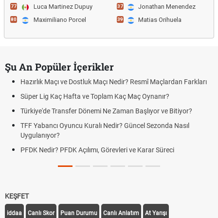
Luca Martinez Dupuy
Jonathan Menendez
77
37
Maximiliano Porcel
Matias Orihuela
80
39
Şu An Popüler İçerikler
Hazırlık Maçı ve Dostluk Maçı Nedir? Resmî Maçlardan Farkları
Süper Lig Kaç Hafta ve Toplam Kaç Maç Oynanır?
Türkiye'de Transfer Dönemi Ne Zaman Başlıyor ve Bitiyor?
TFF Yabancı Oyuncu Kuralı Nedir? Güncel Sezonda Nasıl
Uygulanıyor?
PFDK Nedir? PFDK Açılımı, Görevleri ve Karar Süreci
KEŞFET
iddaa
Canlı Skor
Puan Durumu
Canlı Anlatım
At Yarışı