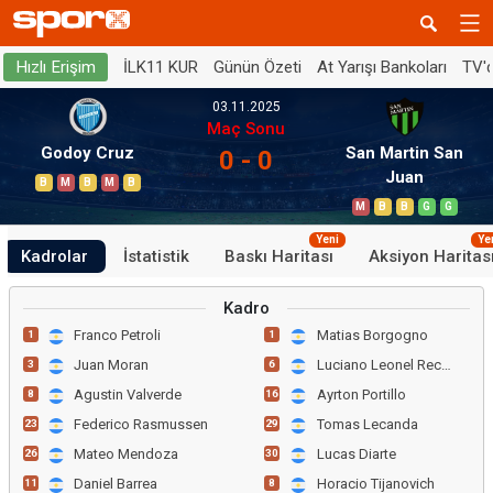
İLK11 KUR
Günün Özeti
At Yarışı Bankoları
TV'
Hızlı Erişim
03.11.2025
Maç Sonu
Godoy Cruz
San Martin San
0 - 0
Juan
B
M
B
M
B
M
B
B
G
G
Yeni
Ye
Kadrolar
İstatistik
Baskı Haritası
Aksiyon Haritas
Kadro
Franco Petroli
Matias Borgogno
1
1
Juan Moran
Luciano Leonel Recalde
3
6
Agustin Valverde
Ayrton Portillo
8
16
Federico Rasmussen
Tomas Lecanda
23
29
Mateo Mendoza
Lucas Diarte
26
30
Daniel Barrea
Horacio Tijanovich
11
8