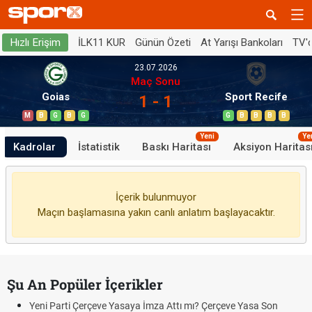
İLK11 KUR
Günün Özeti
At Yarışı Bankoları
TV'
Hızlı Erişim
23.07.2026
Maç Sonu
Goias
Sport Recife
1 - 1
M
B
G
B
G
G
B
B
B
B
Yeni
Ye
Kadrolar
İstatistik
Baskı Haritası
Aksiyon Haritas
İçerik bulunmuyor
Maçın başlamasına yakın canlı anlatım başlayacaktır.
Şu An Popüler İçerikler
Yeni Parti Çerçeve Yasaya İmza Attı mı? Çerçeve Yasa Son