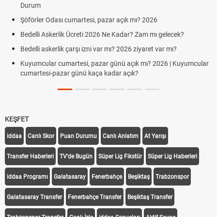
Durum
Şöförler Odası cumartesi, pazar açık mı? 2026
Bedelli Askerlik Ücreti 2026 Ne Kadar? Zam mı gelecek?
Bedelli askerlik çarşı izni var mı? 2026 ziyaret var mı?
Kuyumcular cumartesi, pazar günü açık mı? 2026 | Kuyumcular
cumartesi-pazar günü kaça kadar açık?
KEŞFET
iddaa
Canlı Skor
Puan Durumu
Canlı Anlatım
At Yarışı
Transfer Haberleri
TV'de Bugün
Süper Lig Fikstür
Süper Lig Haberleri
iddaa Programı
Galatasaray
Fenerbahçe
Beşiktaş
Trabzonspor
Galatasaray Transfer
Fenerbahçe Transfer
Beşiktaş Transfer