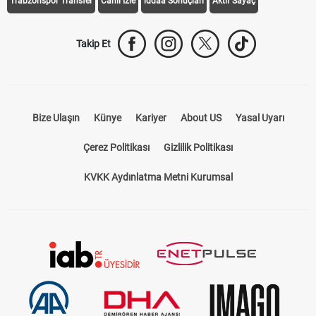
Trabzonspor Transfer
Canlı İzle
iddaa Sonuçları
Aktif Sayaç
Takip Et
Bize Ulaşın
Künye
Kariyer
About US
Yasal Uyarı
Çerez Politikası
Gizlilik Politikası
KVKK Aydınlatma Metni Kurumsal