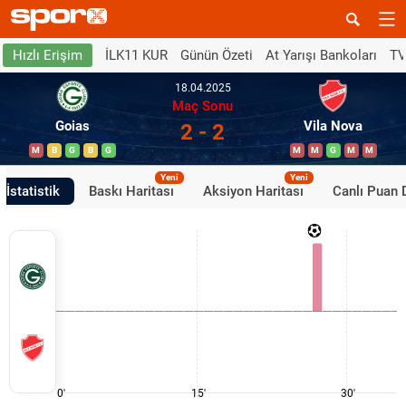
İLK11 KUR
Günün Özeti
At Yarışı Bankoları
TV
Hızlı Erişim
18.04.2025
Maç Sonu
Goias
Vila Nova
2 - 2
M
B
G
B
G
M
M
G
M
M
Yeni
Yeni
İstatistik
Baskı Haritası
Aksiyon Haritası
Canlı Puan
0'
15'
30'