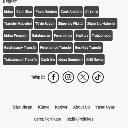
KEŞFET
iddaa
Canlı Skor
Puan Durumu
Canlı Anlatım
At Yarışı
Transfer Haberleri
TV'de Bugün
Süper Lig Fikstür
Süper Lig Haberleri
iddaa Programı
Galatasaray
Fenerbahçe
Beşiktaş
Trabzonspor
Galatasaray Transfer
Fenerbahçe Transfer
Beşiktaş Transfer
Trabzonspor Transfer
Canlı İzle
iddaa Sonuçları
Aktif Sayaç
Takip Et
Bize Ulaşın
Künye
Kariyer
About US
Yasal Uyarı
Çerez Politikası
Gizlilik Politikası