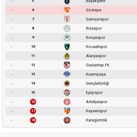
-
Başakşehir
5
-
Göztepe
6
-
Samsunspor
7
-
Rizespor
8
-
Konyaspor
9
-
Kocaelispor
10
-
Alanyaspor
11
-
Gaziantep FK
12
-
Kasımpaşa
13
-
Gençlerbirliği
14
-
Eyüpspor
15
-
Antalyaspor
16
-
Kayserispor
17
-
Karagümrük
18