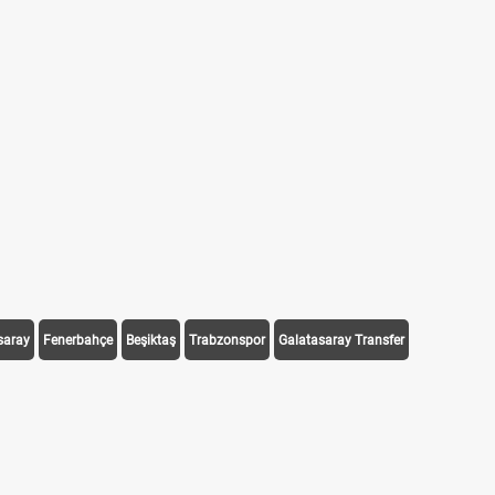
saray
Fenerbahçe
Beşiktaş
Trabzonspor
Galatasaray Transfer