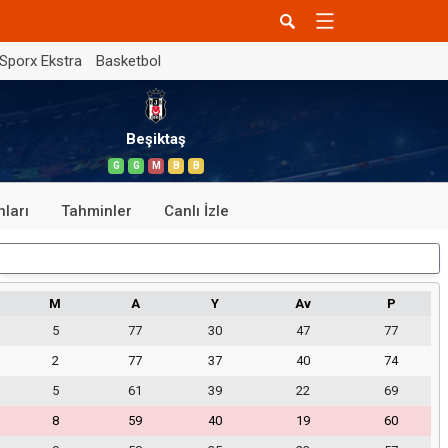
Sporx Ekstra
Basketbol
Beşiktaş
G
G
M
B
B
ları
Tahminler
Canlı İzle
Dış Saha
M
A
Y
Av
P
5
77
30
47
77
2
77
37
40
74
5
61
39
22
69
8
59
40
19
60