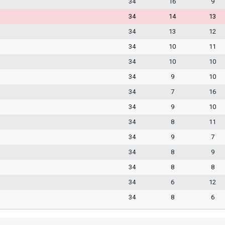
34
16
9
34
14
13
34
13
12
34
10
11
34
10
10
34
9
10
34
7
16
34
9
10
34
8
11
34
9
7
34
8
9
34
8
8
34
6
12
34
8
6