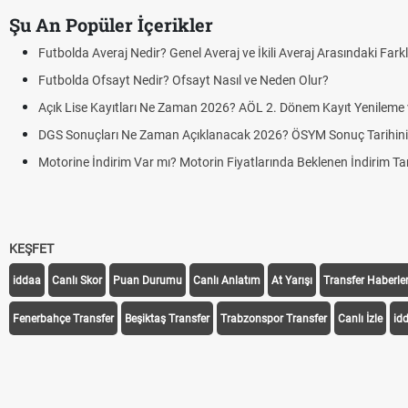
Şu An Popüler İçerikler
Futbolda Averaj Nedir? Genel Averaj ve İkili Averaj Arasındaki Fark
Futbolda Ofsayt Nedir? Ofsayt Nasıl ve Neden Olur?
Açık Lise Kayıtları Ne Zaman 2026? AÖL 2. Dönem Kayıt Yenileme ve
DGS Sonuçları Ne Zaman Açıklanacak 2026? ÖSYM Sonuç Tarihin
Motorine İndirim Var mı? Motorin Fiyatlarında Beklenen İndirim Tar
KEŞFET
iddaa
Canlı Skor
Puan Durumu
Canlı Anlatım
At Yarışı
Transfer Haberler
Fenerbahçe Transfer
Beşiktaş Transfer
Trabzonspor Transfer
Canlı İzle
id