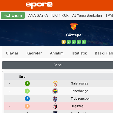
ANA SAYFA
İLK11 KUR
At Yarışı Bankoları
TV'
Hızlı Erişim
Göztepe
B
G
G
G
G
Olaylar
Kadrolar
Anlatım
İstatistik
Baskı Hari
Genel
Sıra
-
Galatasaray
1
-
Fenerbahçe
2
-
Trabzonspor
3
-
Beşiktaş
4