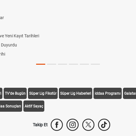
lar
 Yeni Kayıt Tarihleri
i Duyurdu
ihi
i
TV'de Bugün
Süper Lig Fikstür
Süper Lig Haberleri
iddaa Programı
Galata
daa Sonuçları
Aktif Sayaç
Takip Et