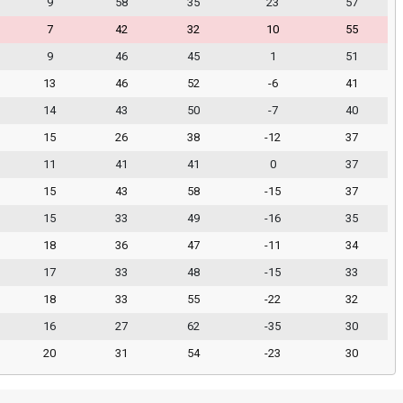
9
58
35
23
57
7
42
32
10
55
9
46
45
1
51
13
46
52
-6
41
14
43
50
-7
40
15
26
38
-12
37
11
41
41
0
37
15
43
58
-15
37
15
33
49
-16
35
18
36
47
-11
34
17
33
48
-15
33
18
33
55
-22
32
16
27
62
-35
30
20
31
54
-23
30