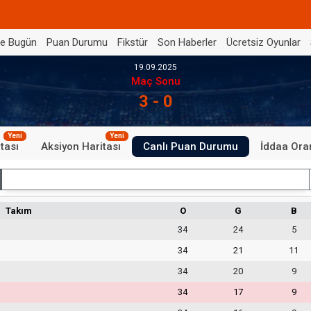
de Bugün
Puan Durumu
Fikstür
Son Haberler
Ücretsiz Oyunlar
19.09.2025
Maç Sonu
3 - 0
Yeni
Yeni
tası
Aksiyon Haritası
Canlı Puan Durumu
İddaa Oran
İç Saha
Takım
O
G
B
34
24
5
34
21
11
34
20
9
34
17
9