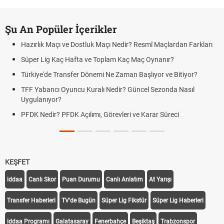
Şu An Popüler İçerikler
Hazırlık Maçı ve Dostluk Maçı Nedir? Resmî Maçlardan Farkları
Süper Lig Kaç Hafta ve Toplam Kaç Maç Oynanır?
Türkiye'de Transfer Dönemi Ne Zaman Başlıyor ve Bitiyor?
TFF Yabancı Oyuncu Kuralı Nedir? Güncel Sezonda Nasıl
Uygulanıyor?
PFDK Nedir? PFDK Açılımı, Görevleri ve Karar Süreci
KEŞFET
iddaa
Canlı Skor
Puan Durumu
Canlı Anlatım
At Yarışı
Transfer Haberleri
TV'de Bugün
Süper Lig Fikstür
Süper Lig Haberleri
iddaa Programı
Galatasaray
Fenerbahçe
Beşiktaş
Trabzonspor