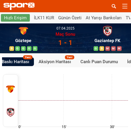
İLK11 KUR
Günün Özeti
At Yarışı Bankoları
TV
Hızlı Erişim
07.04.2025
Maç Sonu
Göztepe
Gaziantep FK
1 - 1
B
G
G
G
G
G
B
M
M
M
Yeni
Yeni
Baskı Haritası
Aksiyon Haritası
Canlı Puan Durumu
İ
0'
15'
30'