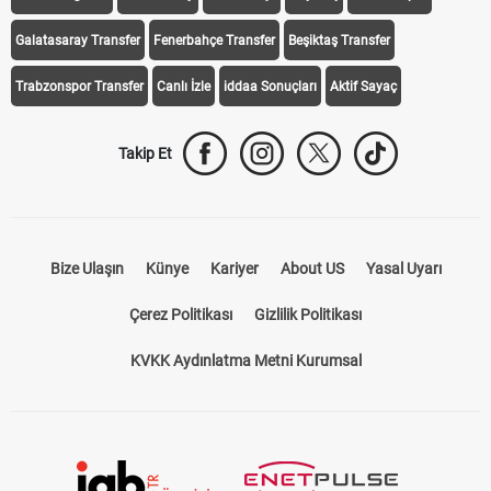
Galatasaray Transfer
Fenerbahçe Transfer
Beşiktaş Transfer
Trabzonspor Transfer
Canlı İzle
iddaa Sonuçları
Aktif Sayaç
Takip Et
Bize Ulaşın
Künye
Kariyer
About US
Yasal Uyarı
Çerez Politikası
Gizlilik Politikası
KVKK Aydınlatma Metni Kurumsal