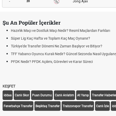
-
Jong Ajax
20
Şu An Popüler İçerikler
Hazırlık Maçı ve Dostluk Maçı Nedir? Resmî Maçlardan Farkları
Süper Lig Kaç Hafta ve Toplam Kaç Maç Oynanır?
Türkiye'de Transfer Dönemi Ne Zaman Başlıyor ve Bitiyor?
TFF Yabancı Oyuncu Kuralı Nedir? Güncel Sezonda Nasıl Uygulanı
PFDK Nedir? PFDK Açılımı, Görevleri ve Karar Süreci
KEŞFET
iddaa
Canlı Skor
Puan Durumu
Canlı Anlatım
At Yarışı
Transfer Haberler
Fenerbahçe Transfer
Beşiktaş Transfer
Trabzonspor Transfer
Canlı İzle
id