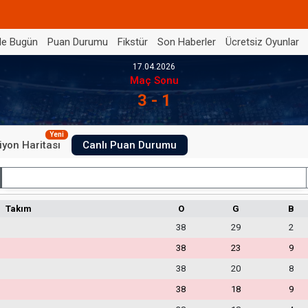
de Bugün
Puan Durumu
Fikstür
Son Haberler
Ücretsiz Oyunlar
17.04.2026
Maç Sonu
3 - 1
Yeni
iyon Haritası
Canlı Puan Durumu
İç Saha
Takım
O
G
B
38
29
2
38
23
9
38
20
8
38
18
9