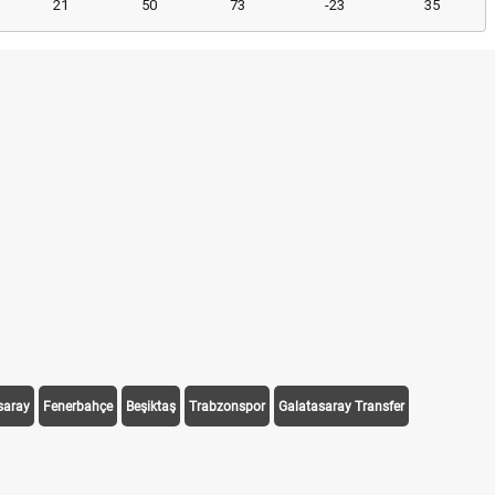
21
50
73
-23
35
saray
Fenerbahçe
Beşiktaş
Trabzonspor
Galatasaray Transfer