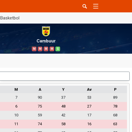
Basketbol
Cambuur
M
M
M
M
G
Dış Saha
M
A
Y
Av
P
7
90
37
53
89
6
75
48
27
78
10
59
42
17
68
11
74
58
16
63