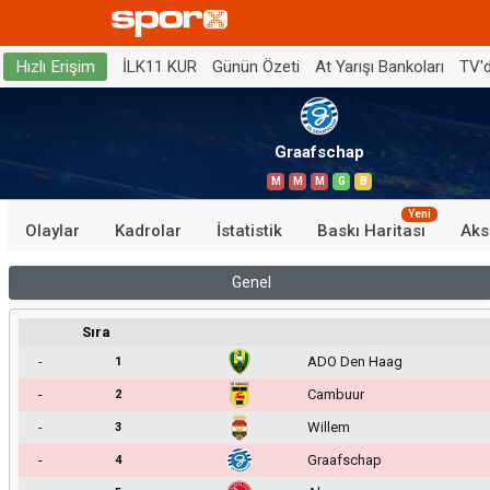
İLK11 KUR
Günün Özeti
At Yarışı Bankoları
TV'
Hızlı Erişim
Graafschap
M
M
M
G
B
Yeni
Olaylar
Kadrolar
İstatistik
Baskı Haritası
Aks
Genel
Sıra
-
ADO Den Haag
1
-
Cambuur
2
-
Willem
3
-
Graafschap
4