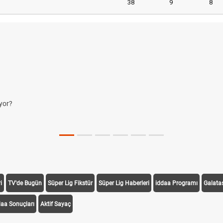
38
9
8
yor?
i
TV'de Bugün
Süper Lig Fikstür
Süper Lig Haberleri
iddaa Programı
Galata
daa Sonuçları
Aktif Sayaç