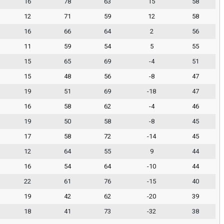
16
78
63
15
58
12
71
59
12
58
16
66
64
2
56
11
59
54
5
55
15
65
69
-4
51
15
48
56
-8
47
19
51
69
-18
47
16
58
62
-4
46
19
50
58
-8
45
17
58
72
-14
45
12
64
55
9
44
16
54
64
-10
44
22
61
76
-15
40
19
42
62
-20
39
18
41
73
-32
38