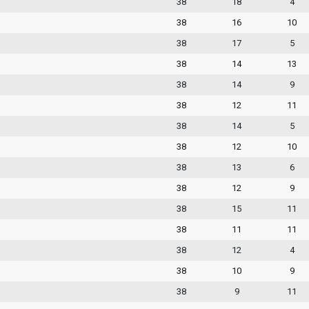
38
18
4
38
16
10
38
17
5
38
14
13
38
14
9
38
12
11
38
14
5
38
12
10
38
13
6
38
12
9
38
15
11
38
11
11
38
12
4
38
10
9
38
9
11