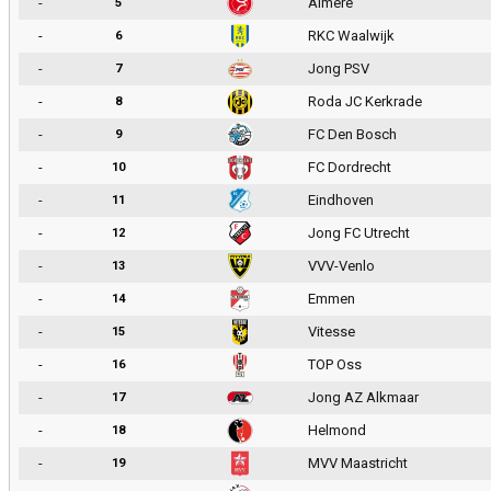
-
Almere
5
-
RKC Waalwijk
6
-
Jong PSV
7
-
Roda JC Kerkrade
8
-
FC Den Bosch
9
-
FC Dordrecht
10
-
Eindhoven
11
-
Jong FC Utrecht
12
-
VVV-Venlo
13
-
Emmen
14
-
Vitesse
15
-
TOP Oss
16
-
Jong AZ Alkmaar
17
-
Helmond
18
-
MVV Maastricht
19