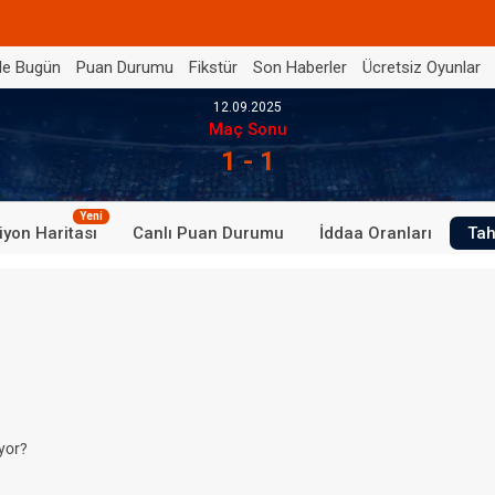
de Bugün
Puan Durumu
Fikstür
Son Haberler
Ücretsiz Oyunlar
12.09.2025
Maç Sonu
1 - 1
Yeni
iyon Haritası
Canlı Puan Durumu
İddaa Oranları
Tah
yor?