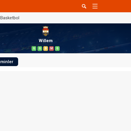
Basketbol
Willem
G
G
B
M
G
minler