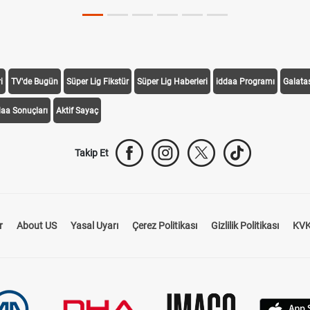
i
TV'de Bugün
Süper Lig Fikstür
Süper Lig Haberleri
iddaa Programı
Galata
daa Sonuçları
Aktif Sayaç
Takip Et
r
About US
Yasal Uyarı
Çerez Politikası
Gizlilik Politikası
KVK