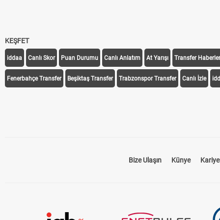
KEŞFET
iddaa
Canlı Skor
Puan Durumu
Canlı Anlatım
At Yarışı
Transfer Haberler
Fenerbahçe Transfer
Beşiktaş Transfer
Trabzonspor Transfer
Canlı İzle
id
Bize Ulaşın
Künye
Kariye