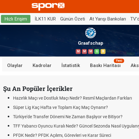
İLK11 KUR
Günün Özeti
At Yarışı Bankoları
TV'
Hızlı Erişim
Graafschap
M
M
M
G
B
Yeni
Olaylar
Kadrolar
İstatistik
Baskı Haritası
Aks
Şu An Popüler İçerikler
Hazırlık Maçı ve Dostluk Maçı Nedir? Resmî Maçlardan Farkları
Süper Lig Kaç Hafta ve Toplam Kaç Maç Oynanır?
Türkiye'de Transfer Dönemi Ne Zaman Başlıyor ve Bitiyor?
TFF Yabancı Oyuncu Kuralı Nedir? Güncel Sezonda Nasıl Uygulanı
PFDK Nedir? PFDK Açılımı, Görevleri ve Karar Süreci