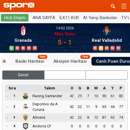
ANA SAYFA
İLK11 KUR
At Yarışı Bankoları
TV'
Hızlı Erişim
14.02.2026
Maç Sonu
Granada
Real Valladolid
5 - 1
G
M
M
M
M
M
B
M
M
M
Yeni
Yeni
stik
Baskı Haritası
Aksiyon Haritası
Canlı Puan Dur
Genel
İç Saha
Dış Saha
Sıra
Takım
O
G
B
M
A
Y
P
-
Racing Santander
42
25
7
10
90
61
82
1
Deportivo de A
-
42
22
11
9
65
44
77
2
Coruna
-
Almeria
42
22
8
12
81
63
74
3
-
Andorra CF
0
0
0
0
0
0
0
4