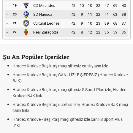
-
CD Mirandes
42
10
10
22
47
69
40
19
-
SD Huesca
42
9
11
22
41
63
38
20
-
Cultural Leones
42
9
10
23
39
68
37
21
-
Real Zaragoza
42
8
12
22
35
59
36
22
Şu An Popüler İçerikler
Hradec Kralove Beşiktaş maçı şifresiz canlı yayın izle
Hradec Kralove Beşiktaş CANLI İZLE ŞİFRESİZ (Hradec Kralove
BJK)
Hradec Kralove Beşiktaş maçı şifresiz S Sport Plus izle, Hradec
Kralove BJK link
Hradec Kralove Beşiktaş ücretsiz izle, Hradec Kralove BJK maçı
canlı linki
Hradec Kralove - Beşiktaş maçı şifresiz izle canlı S Sport Plus
linki