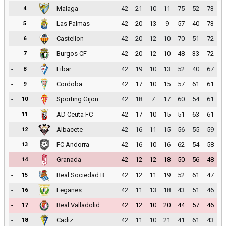
-
Malaga
42
21
10
11
75
52
73
4
-
Las Palmas
42
20
13
9
57
40
73
5
-
Castellon
42
20
12
10
70
51
72
6
-
Burgos CF
42
20
12
10
48
33
72
7
-
Eibar
42
19
10
13
52
40
67
8
-
Cordoba
42
17
10
15
57
61
61
9
-
Sporting Gijon
42
18
7
17
60
54
61
10
-
AD Ceuta FC
42
17
10
15
51
63
61
11
-
Albacete
42
16
11
15
56
55
59
12
-
FC Andorra
42
16
10
16
62
54
58
13
-
Granada
42
12
12
18
50
56
48
14
-
Real Sociedad B
42
12
11
19
52
61
47
15
-
Leganes
42
11
13
18
43
51
46
16
-
Real Valladolid
42
12
10
20
44
57
46
17
-
Cadiz
42
11
10
21
41
61
43
18