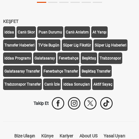
KEŞFET
iddaa
Canlı Skor
Puan Durumu
Canlı Anlatım
At Yarışı
Transfer Haberleri
TV'de Bugün
Süper Lig Fikstür
Süper Lig Haberleri
iddaa Programı
Galatasaray
Fenerbahçe
Beşiktaş
Trabzonspor
Galatasaray Transfer
Fenerbahçe Transfer
Beşiktaş Transfer
Trabzonspor Transfer
Canlı İzle
iddaa Sonuçları
Aktif Sayaç
Takip Et
Bize Ulaşın
Künye
Kariyer
About US
Yasal Uyarı