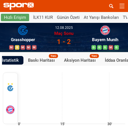
İLK11 KUR
Günün Özeti
At Yarışı Bankoları
TV
Hızlı Erişim
12.08.2025
Maç Sonu
Grasshopper
Bayern Munih
1 - 2
M
B
M
M
M
G
G
G
M
G
Yeni
Yeni
İstatistik
Baskı Haritası
Aksiyon Haritası
İddaa Oranla
0'
15'
30'