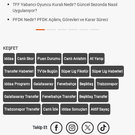
TFF Yabancı Oyuncu Kuralı Nedir? Güncel Sezonda Nasıl
Uygulanıyor?
PFDK Nedir? PFDK Açılımı, Görevleri ve Karar Süreci
KEŞFET
iddaa
Canlı Skor
Puan Durumu
Canlı Anlatım
At Yarışı
Transfer Haberleri
TV'de Bugün
Süper Lig Fikstür
Süper Lig Haberleri
iddaa Programı
Galatasaray
Fenerbahçe
Beşiktaş
Trabzonspor
Galatasaray Transfer
Fenerbahçe Transfer
Beşiktaş Transfer
Trabzonspor Transfer
Canlı İzle
iddaa Sonuçları
Aktif Sayaç
Takip Et