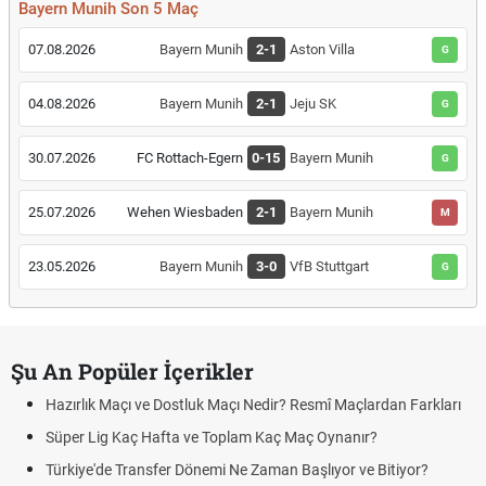
Bayern Munih Son 5 Maç
07.08.2026
Bayern Munih
2-1
Aston Villa
G
04.08.2026
Bayern Munih
2-1
Jeju SK
G
30.07.2026
FC Rottach-Egern
0-15
Bayern Munih
G
25.07.2026
Wehen Wiesbaden
2-1
Bayern Munih
M
23.05.2026
Bayern Munih
3-0
VfB Stuttgart
G
Şu An Popüler İçerikler
Hazırlık Maçı ve Dostluk Maçı Nedir? Resmî Maçlardan Farkları
Süper Lig Kaç Hafta ve Toplam Kaç Maç Oynanır?
Türkiye'de Transfer Dönemi Ne Zaman Başlıyor ve Bitiyor?