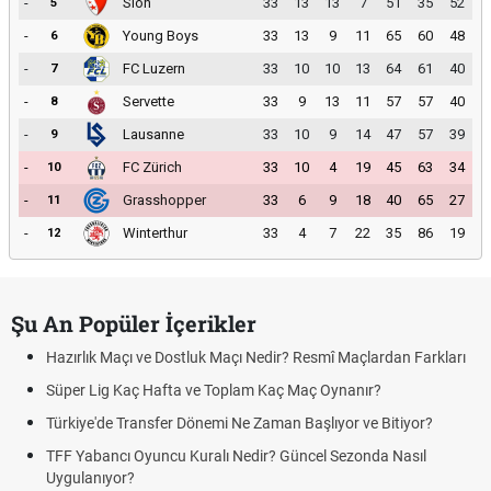
-
Sion
33
13
13
7
51
35
52
5
-
Young Boys
33
13
9
11
65
60
48
6
-
FC Luzern
33
10
10
13
64
61
40
7
-
Servette
33
9
13
11
57
57
40
8
-
Lausanne
33
10
9
14
47
57
39
9
-
FC Zürich
33
10
4
19
45
63
34
10
-
Grasshopper
33
6
9
18
40
65
27
11
-
Winterthur
33
4
7
22
35
86
19
12
Şu An Popüler İçerikler
Hazırlık Maçı ve Dostluk Maçı Nedir? Resmî Maçlardan Farkları
Süper Lig Kaç Hafta ve Toplam Kaç Maç Oynanır?
Türkiye'de Transfer Dönemi Ne Zaman Başlıyor ve Bitiyor?
TFF Yabancı Oyuncu Kuralı Nedir? Güncel Sezonda Nasıl
Uygulanıyor?