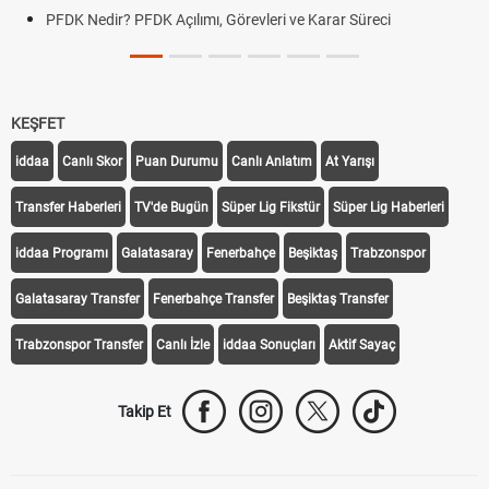
PFDK Nedir? PFDK Açılımı, Görevleri ve Karar Süreci
KEŞFET
iddaa
Canlı Skor
Puan Durumu
Canlı Anlatım
At Yarışı
Transfer Haberleri
TV'de Bugün
Süper Lig Fikstür
Süper Lig Haberleri
iddaa Programı
Galatasaray
Fenerbahçe
Beşiktaş
Trabzonspor
Galatasaray Transfer
Fenerbahçe Transfer
Beşiktaş Transfer
Trabzonspor Transfer
Canlı İzle
iddaa Sonuçları
Aktif Sayaç
Takip Et