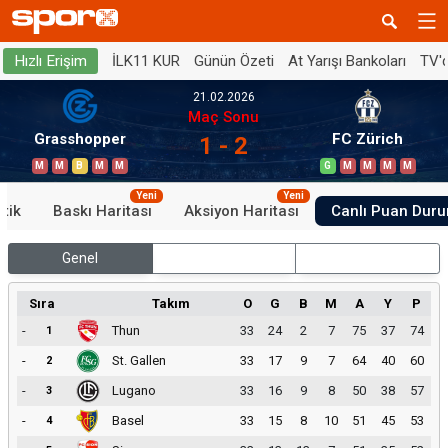
İLK11 KUR
Günün Özeti
At Yarışı Bankoları
TV'
Hızlı Erişim
21.02.2026
Maç Sonu
Grasshopper
FC Zürich
1 - 2
M
M
B
M
M
G
M
M
M
M
Yeni
Yeni
stik
Baskı Haritası
Aksiyon Haritası
Canlı Puan Dur
Genel
İç Saha
Dış Saha
Sıra
Takım
O
G
B
M
A
Y
P
-
Thun
33
24
2
7
75
37
74
1
-
St. Gallen
33
17
9
7
64
40
60
2
-
Lugano
33
16
9
8
50
38
57
3
-
Basel
33
15
8
10
51
45
53
4