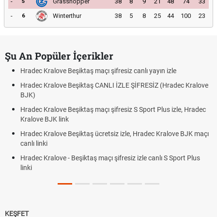
-
Grasshopper
38
8
9
21
48
74
33
5
-
Winterthur
38
5
8
25
44
100
23
6
Şu An Popüler İçerikler
Hradec Kralove Beşiktaş maçı şifresiz canlı yayın izle
Hradec Kralove Beşiktaş CANLI İZLE ŞİFRESİZ (Hradec Kralove
BJK)
Hradec Kralove Beşiktaş maçı şifresiz S Sport Plus izle, Hradec
Kralove BJK link
Hradec Kralove Beşiktaş ücretsiz izle, Hradec Kralove BJK maçı
canlı linki
Hradec Kralove - Beşiktaş maçı şifresiz izle canlı S Sport Plus
linki
KEŞFET