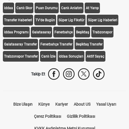
iddaa
Canlı Skor
Puan Durumu
Canlı Anlatım
At Yarışı
Transfer Haberleri
TV'de Bugün
Süper Lig Fikstür
Süper Lig Haberleri
iddaa Programı
Galatasaray
Fenerbahçe
Beşiktaş
Trabzonspor
Galatasaray Transfer
Fenerbahçe Transfer
Beşiktaş Transfer
Trabzonspor Transfer
Canlı İzle
iddaa Sonuçları
Aktif Sayaç
Takip Et
Bize Ulaşın
Künye
Kariyer
About US
Yasal Uyarı
Çerez Politikası
Gizlilik Politikası
KVKK Aydınlatma Metni Kurumsal