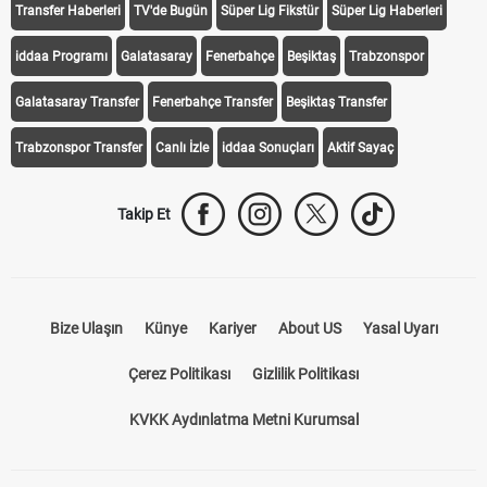
Transfer Haberleri
TV'de Bugün
Süper Lig Fikstür
Süper Lig Haberleri
iddaa Programı
Galatasaray
Fenerbahçe
Beşiktaş
Trabzonspor
Galatasaray Transfer
Fenerbahçe Transfer
Beşiktaş Transfer
Trabzonspor Transfer
Canlı İzle
iddaa Sonuçları
Aktif Sayaç
Takip Et
Bize Ulaşın
Künye
Kariyer
About US
Yasal Uyarı
Çerez Politikası
Gizlilik Politikası
KVKK Aydınlatma Metni Kurumsal