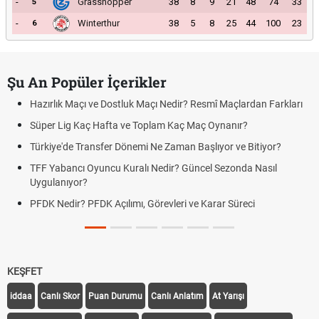
-
Grasshopper
38
8
9
21
48
74
33
5
-
Winterthur
38
5
8
25
44
100
23
6
Şu An Popüler İçerikler
Hazırlık Maçı ve Dostluk Maçı Nedir? Resmî Maçlardan Farkları
Süper Lig Kaç Hafta ve Toplam Kaç Maç Oynanır?
Türkiye'de Transfer Dönemi Ne Zaman Başlıyor ve Bitiyor?
TFF Yabancı Oyuncu Kuralı Nedir? Güncel Sezonda Nasıl
Uygulanıyor?
PFDK Nedir? PFDK Açılımı, Görevleri ve Karar Süreci
KEŞFET
iddaa
Canlı Skor
Puan Durumu
Canlı Anlatım
At Yarışı