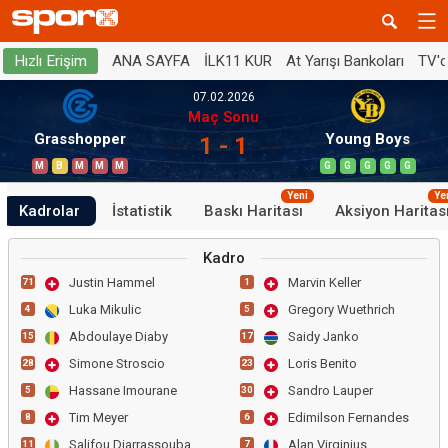
ANA SAYFA
İLK11 KUR
At Yarışı Bankoları
TV'
Hızlı Erişim
07.02.2026
Maç Sonu
Grasshopper
Young Boys
1 - 1
M
B
M
M
M
G
G
G
G
G
Yeni
Ye
Kadrolar
İstatistik
Baskı Haritası
Aksiyon Haritas
Kadro
Justin Hammel
Marvin Keller
71
1
Luka Mikulic
Gregory Wuethrich
4
5
Abdoulaye Diaby
Saidy Janko
15
17
Simone Stroscio
Loris Benito
28
23
Hassane Imourane
Sandro Lauper
5
30
Tim Meyer
Edimilson Fernandes
8
6
Salifou Diarrassouba
Alan Virginius
11
7