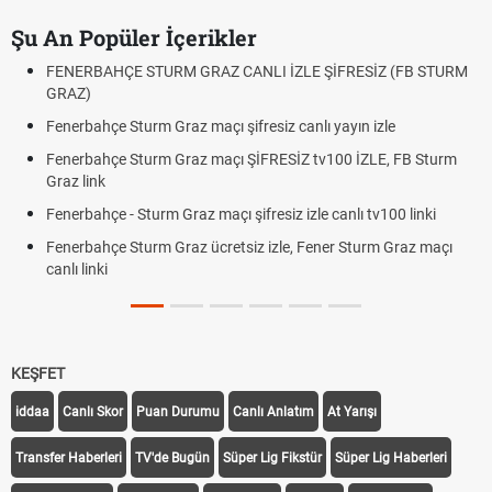
Şu An Popüler İçerikler
FENERBAHÇE STURM GRAZ CANLI İZLE ŞİFRESİZ (FB STURM
GRAZ)
Fenerbahçe Sturm Graz maçı şifresiz canlı yayın izle
Fenerbahçe Sturm Graz maçı ŞİFRESİZ tv100 İZLE, FB Sturm
Graz link
Fenerbahçe - Sturm Graz maçı şifresiz izle canlı tv100 linki
Fenerbahçe Sturm Graz ücretsiz izle, Fener Sturm Graz maçı
canlı linki
KEŞFET
iddaa
Canlı Skor
Puan Durumu
Canlı Anlatım
At Yarışı
Transfer Haberleri
TV'de Bugün
Süper Lig Fikstür
Süper Lig Haberleri