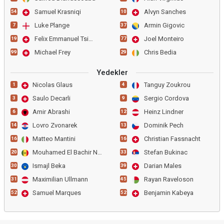
Samuel Krasniqi
Alvyn Sanches
54
10
Luke Plange
Armin Gigovic
7
37
Felix Emmanuel Tsimba
Joel Monteiro
19
77
Michael Frey
Chris Bedia
99
29
Yedekler
Nicolas Glaus
Tanguy Zoukrou
1
4
Saulo Decarli
Sergio Cordova
3
9
Amir Abrashi
Heinz Lindner
6
12
Lovro Zvonarek
Dominik Pech
14
13
Matteo Mantini
Christian Fassnacht
16
16
Mouhamed El Bachir Ngom
Stefan Bukinac
20
33
Ismajl Beka
Darian Males
30
39
Maximilian Ullmann
Rayan Raveloson
31
45
Samuel Marques
Benjamin Kabeya
52
52