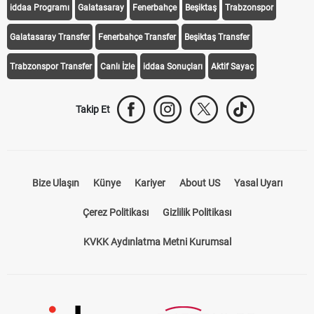
iddaa Programı
Galatasaray
Fenerbahçe
Beşiktaş
Trabzonspor
Galatasaray Transfer
Fenerbahçe Transfer
Beşiktaş Transfer
Trabzonspor Transfer
Canlı İzle
iddaa Sonuçları
Aktif Sayaç
Takip Et
Bize Ulaşın
Künye
Kariyer
About US
Yasal Uyarı
Çerez Politikası
Gizlilik Politikası
KVKK Aydınlatma Metni Kurumsal