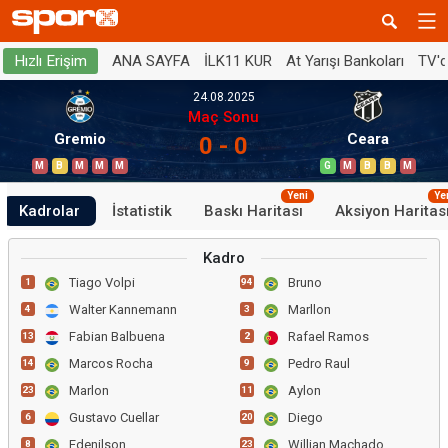
ANA SAYFA
İLK11 KUR
At Yarışı Bankoları
TV'
Hızlı Erişim
24.08.2025
Maç Sonu
Gremio
Ceara
0 - 0
M
B
M
M
M
G
M
B
B
M
Yeni
Ye
Kadrolar
İstatistik
Baskı Haritası
Aksiyon Haritas
Kadro
Tiago Volpi
Bruno
1
94
Walter Kannemann
Marllon
4
3
Fabian Balbuena
Rafael Ramos
13
2
Marcos Rocha
Pedro Raul
14
9
Marlon
Aylon
23
11
Gustavo Cuellar
Diego
6
20
Edenilson
Willian Machado
8
23