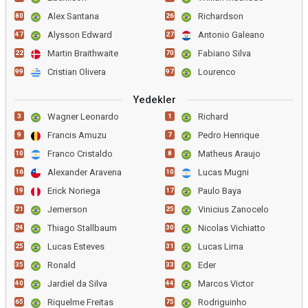
Alex Santana
Richardson
80
26
Alysson Edward
Antonio Galeano
47
27
Martin Braithwaite
Fabiano Silva
22
70
Cristian Olivera
Lourenco
99
97
Yedekler
Wagner Leonardo
Richard
3
1
Francis Amuzu
Pedro Henrique
9
7
Franco Cristaldo
Matheus Araujo
10
8
Alexander Aravena
Lucas Mugni
16
10
Erick Noriega
Paulo Baya
19
17
Jemerson
Vinicius Zanocelo
21
25
Thiago Stallbaum
Nicolas Vichiatto
24
30
Lucas Esteves
Lucas Lima
25
31
Ronald
Eder
35
33
Jardiel da Silva
Marcos Victor
40
44
Riquelme Freitas
Rodriguinho
65
75