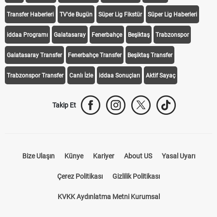
Transfer Haberleri
TV'de Bugün
Süper Lig Fikstür
Süper Lig Haberleri
iddaa Programı
Galatasaray
Fenerbahçe
Beşiktaş
Trabzonspor
Galatasaray Transfer
Fenerbahçe Transfer
Beşiktaş Transfer
Trabzonspor Transfer
Canlı İzle
iddaa Sonuçları
Aktif Sayaç
Takip Et
Bize Ulaşın
Künye
Kariyer
About US
Yasal Uyarı
Çerez Politikası
Gizlilik Politikası
KVKK Aydınlatma Metni Kurumsal