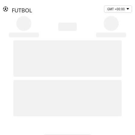
FUTBOL
GMT +00:00