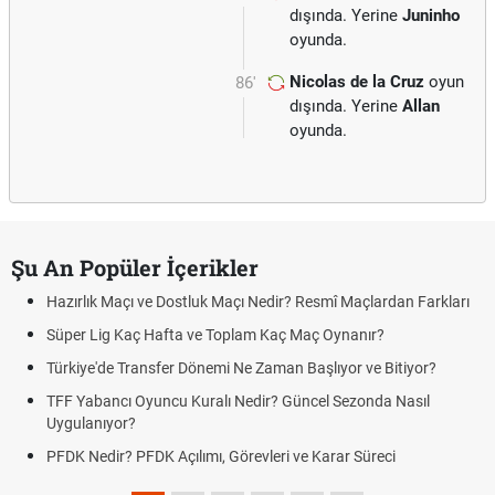
dışında. Yerine
Juninho
oyunda.
Nicolas de la Cruz
oyun
86'
dışında. Yerine
Allan
oyunda.
Şu An Popüler İçerikler
Hazırlık Maçı ve Dostluk Maçı Nedir? Resmî Maçlardan Farkları
Süper Lig Kaç Hafta ve Toplam Kaç Maç Oynanır?
Türkiye'de Transfer Dönemi Ne Zaman Başlıyor ve Bitiyor?
TFF Yabancı Oyuncu Kuralı Nedir? Güncel Sezonda Nasıl
Uygulanıyor?
PFDK Nedir? PFDK Açılımı, Görevleri ve Karar Süreci