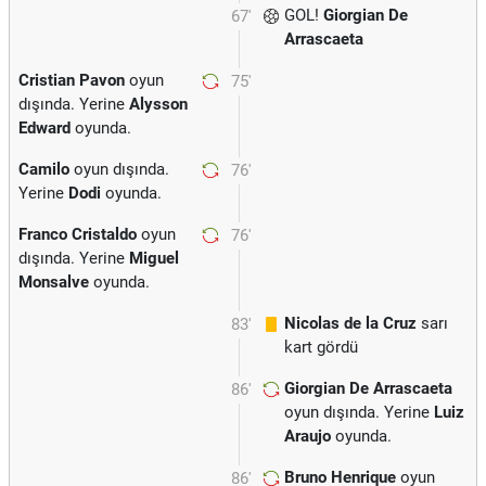
GOL!
Giorgian De
67'
Arrascaeta
Cristian Pavon
oyun
75'
dışında. Yerine
Alysson
Edward
oyunda.
Camilo
oyun dışında.
76'
Yerine
Dodi
oyunda.
Franco Cristaldo
oyun
76'
dışında. Yerine
Miguel
Monsalve
oyunda.
Nicolas de la Cruz
sarı
83'
kart gördü
Giorgian De Arrascaeta
86'
oyun dışında. Yerine
Luiz
Araujo
oyunda.
Bruno Henrique
oyun
86'