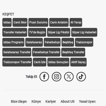
KEŞFET
iddaa
Canlı Skor
Puan Durumu
Canlı Anlatım
At Yarışı
Transfer Haberleri
TV'de Bugün
Süper Lig Fikstür
Süper Lig Haberleri
iddaa Programı
Galatasaray
Fenerbahçe
Beşiktaş
Trabzonspor
Galatasaray Transfer
Fenerbahçe Transfer
Beşiktaş Transfer
Trabzonspor Transfer
Canlı İzle
iddaa Sonuçları
Aktif Sayaç
Takip Et