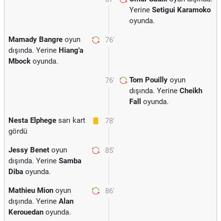
Yerine
Setigui Karamoko
oyunda.
Mamady Bangre
oyun
76'
dışında. Yerine
Hiang'a
Mbock
oyunda.
Tom Pouilly
oyun
76'
dışında. Yerine
Cheikh
Fall
oyunda.
Nesta Elphege
sarı kart
78'
gördü
Jessy Benet
oyun
85'
dışında. Yerine
Samba
Diba
oyunda.
Mathieu Mion
oyun
86'
dışında. Yerine
Alan
Kerouedan
oyunda.