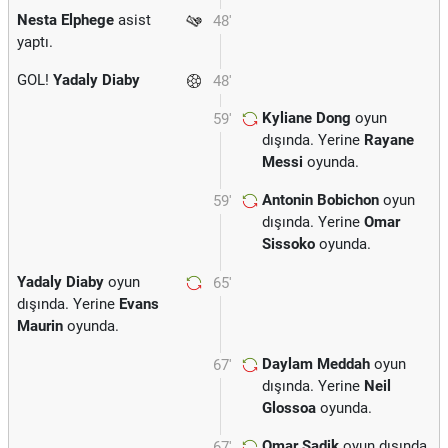
Nesta Elphege
asist
48'
yaptı.
GOL!
Yadaly Diaby
48'
Kyliane Dong
oyun
59'
dışında. Yerine
Rayane
Messi
oyunda.
Antonin Bobichon
oyun
59'
dışında. Yerine
Omar
Sissoko
oyunda.
Yadaly Diaby
oyun
65'
dışında. Yerine
Evans
Maurin
oyunda.
Daylam Meddah
oyun
67'
dışında. Yerine
Neil
Glossoa
oyunda.
Omar Sadik
oyun dışında.
67'