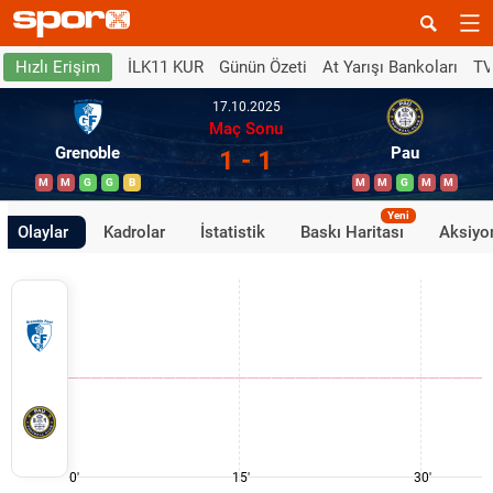
İLK11 KUR
Günün Özeti
At Yarışı Bankoları
TV
Hızlı Erişim
17.10.2025
Maç Sonu
Grenoble
Pau
1 - 1
M
M
G
G
B
M
M
G
M
M
Yeni
Olaylar
Kadrolar
İstatistik
Baskı Haritası
Aksiyon
0'
15'
30'