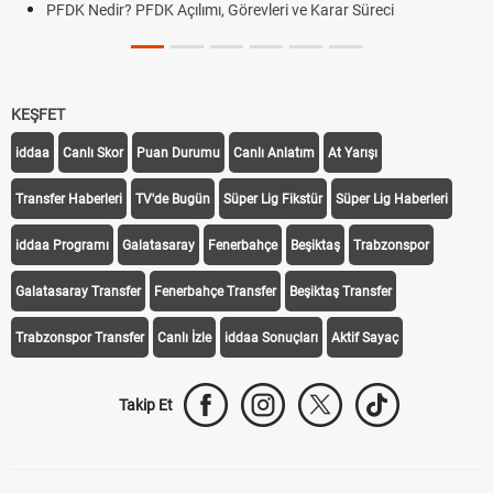
PFDK Nedir? PFDK Açılımı, Görevleri ve Karar Süreci
KEŞFET
iddaa
Canlı Skor
Puan Durumu
Canlı Anlatım
At Yarışı
Transfer Haberleri
TV'de Bugün
Süper Lig Fikstür
Süper Lig Haberleri
iddaa Programı
Galatasaray
Fenerbahçe
Beşiktaş
Trabzonspor
Galatasaray Transfer
Fenerbahçe Transfer
Beşiktaş Transfer
Trabzonspor Transfer
Canlı İzle
iddaa Sonuçları
Aktif Sayaç
Takip Et