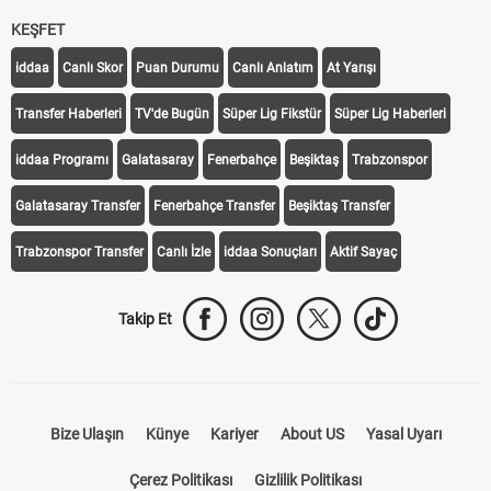
KEŞFET
iddaa
Canlı Skor
Puan Durumu
Canlı Anlatım
At Yarışı
Transfer Haberleri
TV'de Bugün
Süper Lig Fikstür
Süper Lig Haberleri
iddaa Programı
Galatasaray
Fenerbahçe
Beşiktaş
Trabzonspor
Galatasaray Transfer
Fenerbahçe Transfer
Beşiktaş Transfer
Trabzonspor Transfer
Canlı İzle
iddaa Sonuçları
Aktif Sayaç
Takip Et
Bize Ulaşın
Künye
Kariyer
About US
Yasal Uyarı
Çerez Politikası
Gizlilik Politikası