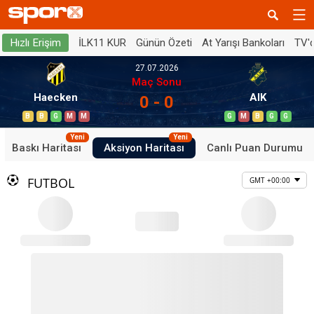
İLK11 KUR
Günün Özeti
At Yarışı Bankoları
TV'
Hızlı Erişim
27.07.2026
Maç Sonu
Haecken
AIK
0 - 0
B
B
G
M
M
G
M
B
G
G
Yeni
Yeni
Baskı Haritası
Aksiyon Haritası
Canlı Puan Durumu
FUTBOL
GMT +00:00