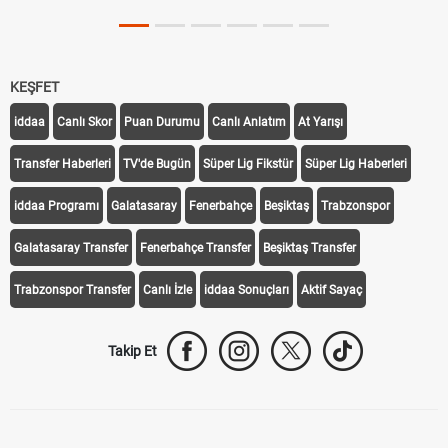
KEŞFET
iddaa
Canlı Skor
Puan Durumu
Canlı Anlatım
At Yarışı
Transfer Haberleri
TV'de Bugün
Süper Lig Fikstür
Süper Lig Haberleri
iddaa Programı
Galatasaray
Fenerbahçe
Beşiktaş
Trabzonspor
Galatasaray Transfer
Fenerbahçe Transfer
Beşiktaş Transfer
Trabzonspor Transfer
Canlı İzle
iddaa Sonuçları
Aktif Sayaç
Takip Et