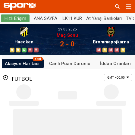
ANA SAYFA
İLK11 KUR
At Yarışı Bankoları
TV'
Hızlı Erişim
29.03.2025
Maç Sonu
Haecken
Brommapojkarna
2 - 0
B
B
G
M
M
M
B
M
M
B
Yeni
Aksiyon Haritası
Canlı Puan Durumu
İddaa Oranları
FUTBOL
GMT +00:00