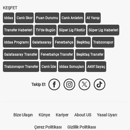
KEŞFET
iddaa
Canlı Skor
Puan Durumu
Canlı Anlatım
At Yarışı
Transfer Haberleri
TV'de Bugün
Süper Lig Fikstür
Süper Lig Haberleri
iddaa Programı
Galatasaray
Fenerbahçe
Beşiktaş
Trabzonspor
Galatasaray Transfer
Fenerbahçe Transfer
Beşiktaş Transfer
Trabzonspor Transfer
Canlı İzle
iddaa Sonuçları
Aktif Sayaç
Takip Et
Bize Ulaşın
Künye
Kariyer
About US
Yasal Uyarı
Çerez Politikası
Gizlilik Politikası