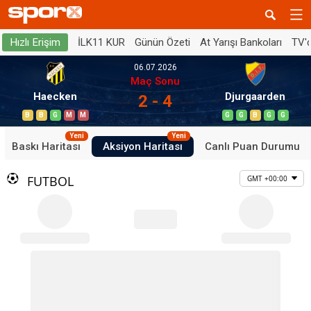
İLK11 KUR
Günün Özeti
At Yarışı Bankoları
TV'
Hızlı Erişim
06.07.2026
Maç Sonu
Haecken
Djurgaarden
2 - 4
B
B
G
M
M
G
G
B
G
G
Yeni
Yeni
Baskı Haritası
Aksiyon Haritası
Canlı Puan Durumu
FUTBOL
GMT +00:00