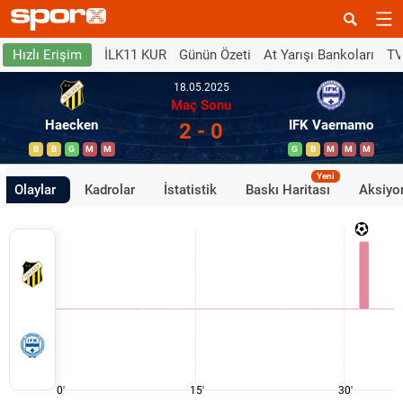
İLK11 KUR
Günün Özeti
At Yarışı Bankoları
TV
Hızlı Erişim
18.05.2025
Maç Sonu
Haecken
IFK Vaernamo
2 - 0
B
B
G
M
M
G
B
M
M
M
Yeni
Olaylar
Kadrolar
İstatistik
Baskı Haritası
Aksiyon
0'
15'
30'