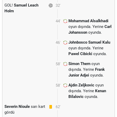
GOL!
Samuel Leach
32'
Holm
Mohammad Alsalkhadi
44'
oyun dışında. Yerine
Carl
Johansson
oyunda.
Johnbosco Samuel Kalu
46'
oyun dışında. Yerine
Pawel Cibicki
oyunda.
Simon Thern
oyun
58'
dışında. Yerine
Frank
Junior Adjei
oyunda.
Ajdin Zeljkovic
oyun
58'
dışında. Yerine
Kenan
Bilalovic
oyunda.
Severin Nioule
sarı kart
62'
gördü