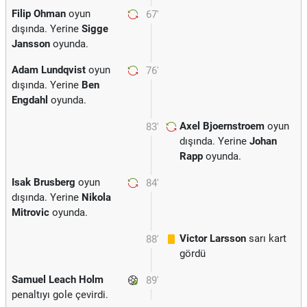
Filip Ohman
oyun
67'
dışında. Yerine
Sigge
Jansson
oyunda.
Adam Lundqvist
oyun
76'
dışında. Yerine
Ben
Engdahl
oyunda.
Axel Bjoernstroem
oyun
83'
dışında. Yerine
Johan
Rapp
oyunda.
Isak Brusberg
oyun
84'
dışında. Yerine
Nikola
Mitrovic
oyunda.
Victor Larsson
sarı kart
88'
gördü
Samuel Leach Holm
89'
penaltıyı gole çevirdi.