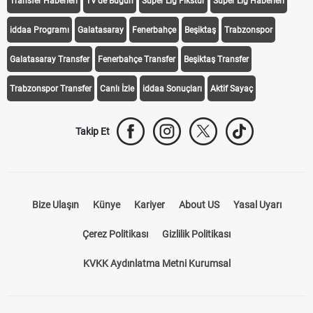
Transfer Haberleri
TV'de Bugün
Süper Lig Fikstür
Süper Lig Haberleri
iddaa Programı
Galatasaray
Fenerbahçe
Beşiktaş
Trabzonspor
Galatasaray Transfer
Fenerbahçe Transfer
Beşiktaş Transfer
Trabzonspor Transfer
Canlı İzle
iddaa Sonuçları
Aktif Sayaç
Takip Et
Bize Ulaşın
Künye
Kariyer
About US
Yasal Uyarı
Çerez Politikası
Gizlilik Politikası
KVKK Aydınlatma Metni Kurumsal