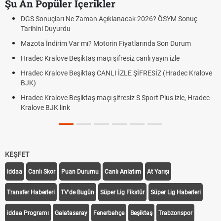
Şu An Popüler İçerikler
DGS Sonuçları Ne Zaman Açıklanacak 2026? ÖSYM Sonuç
Tarihini Duyurdu
Mazota İndirim Var mı? Motorin Fiyatlarında Son Durum
Hradec Kralove Beşiktaş maçı şifresiz canlı yayın izle
Hradec Kralove Beşiktaş CANLI İZLE ŞİFRESİZ (Hradec Kralove
BJK)
Hradec Kralove Beşiktaş maçı şifresiz S Sport Plus izle, Hradec
Kralove BJK link
KEŞFET
iddaa
Canlı Skor
Puan Durumu
Canlı Anlatım
At Yarışı
Transfer Haberleri
TV'de Bugün
Süper Lig Fikstür
Süper Lig Haberleri
iddaa Programı
Galatasaray
Fenerbahçe
Beşiktaş
Trabzonspor