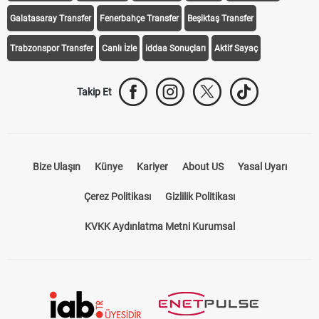
Galatasaray Transfer
Fenerbahçe Transfer
Beşiktaş Transfer
Trabzonspor Transfer
Canlı İzle
iddaa Sonuçları
Aktif Sayaç
Takip Et
Bize Ulaşın
Künye
Kariyer
About US
Yasal Uyarı
Çerez Politikası
Gizlilik Politikası
KVKK Aydınlatma Metni Kurumsal