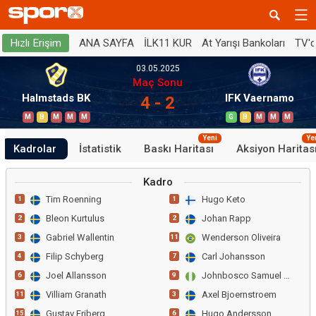
ANA SAYFA
İLK11 KUR
At Yarışı Bankoları
TV'
Hızlı Erişim
03.05.2025
Maç Sonu
Halmstads BK
IFK Vaernamo
4 - 2
M
B
M
M
M
G
B
M
M
M
Yeni
Ye
Kadrolar
İstatistik
Baskı Haritası
Aksiyon Haritas
Kadro
Tim Roenning
Hugo Keto
1
1
Bleon Kurtulus
Johan Rapp
2
2
Gabriel Wallentin
Wenderson Oliveira
3
11
Filip Schyberg
Carl Johansson
4
7
Joel Allansson
Johnbosco Samuel Kalu
6
9
Villiam Granath
Axel Bjoernstroem
11
3
Gustav Friberg
Hugo Andersson
15
6