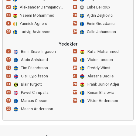
Aleksander Damnjanovic Ni
Luke Le Roux
25
8
Naeem Mohammed
Ajdin Zeljkovic
18
10
Yannick Agnero
Emin Grozdanic
9
24
Ludvig Arvidsson
Calle Johansson
29
26
Yedekler
Birnir Snaer Ingason
Rufai Mohammed
7
4
Albin Ahlstrand
Victor Larsson
10
5
Tim Erlandsson
Freddy Winst
12
20
Gisli Eyjolfsson
Alasana Badjie
13
21
Blair Turgott
Frank Junior Adjei
14
28
Pawel Chrupalla
Kenan Bilalovic
20
32
Marcus Olsson
Viktor Andersson
21
39
Maans Andersson
26