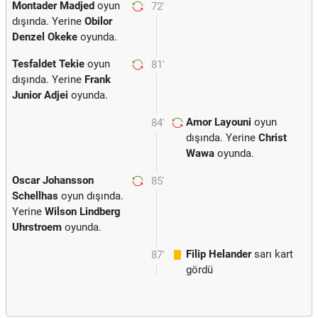
Montader Madjed
oyun
72'
dışında. Yerine
Obilor
Denzel Okeke
oyunda.
Tesfaldet Tekie
oyun
81'
dışında. Yerine
Frank
Junior Adjei
oyunda.
Amor Layouni
oyun
84'
dışında. Yerine
Christ
Wawa
oyunda.
Oscar Johansson
85'
Schellhas
oyun dışında.
Yerine
Wilson Lindberg
Uhrstroem
oyunda.
Filip Helander
sarı kart
87'
gördü