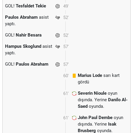
GOL!
Tesfaldet Tekie
49'
Paulos Abraham
asist
52'
yaptı.
GOL!
Nahir Besara
52'
Hampus Skoglund
asist
57'
yaptı.
GOL!
Paulos Abraham
57'
Marius Lode
sarı kart
60'
gördü
Severin Nioule
oyun
61'
dışında. Yerine
Danilo Al-
Saed
oyunda.
John Paul Dembe
oyun
61'
dışında. Yerine
Isak
Brusberg
oyunda.