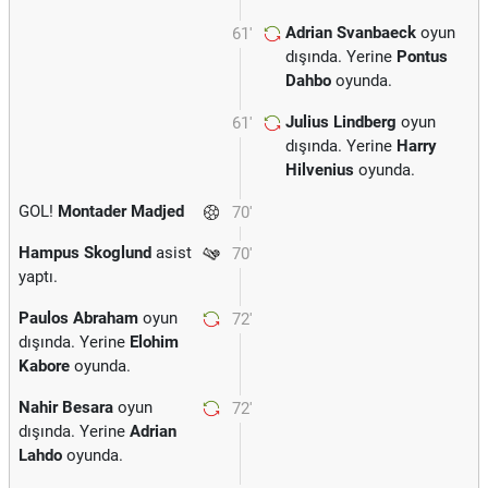
Adrian Svanbaeck
oyun
61'
dışında. Yerine
Pontus
Dahbo
oyunda.
Julius Lindberg
oyun
61'
dışında. Yerine
Harry
Hilvenius
oyunda.
GOL!
Montader Madjed
70'
Hampus Skoglund
asist
70'
yaptı.
Paulos Abraham
oyun
72'
dışında. Yerine
Elohim
Kabore
oyunda.
Nahir Besara
oyun
72'
dışında. Yerine
Adrian
Lahdo
oyunda.