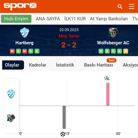
ANA SAYFA
İLK11 KUR
At Yarışı Bankoları
TV
Hızlı Erişim
20.09.2025
Maç Sonu
Hartberg
Wolfsberger AC
2 - 2
M
G
M
G
G
G
G
G
G
B
Yeni
Olaylar
Kadrolar
İstatistik
Baskı Haritası
Aksiyon
0'
15'
30'