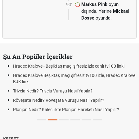
Markus Pink
oyun
90'
dışında. Yerine
Mickael
Dosso
oyunda.
Şu An Popüler İçerikler
Kralove - Beşiktaş maçı şifresiz izle canlı tv100 linki
Futbolda A
 Kralove Beşiktaş maçı şifresiz tv100 izle, Hradec Kralove
Endirekt 
nk
Bonservis
 Nedir? Trivela Vuruşu Nasıl Yapılır?
Jübile Ma
ta Nedir? Röveşata Vuruşu Nasıl Yapılır?
Futbolda A
n Nedir? Kalecilikte Plonjon Hareketi Nasıl Yapılır?
Farklar