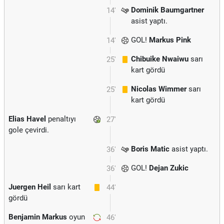
Dominik Baumgartner
14'
asist yaptı.
GOL!
Markus Pink
14'
Chibuike Nwaiwu
sarı
25'
kart gördü
Nicolas Wimmer
sarı
25'
kart gördü
Elias Havel
penaltıyı
27'
gole çevirdi.
Boris Matic
asist yaptı.
36'
GOL!
Dejan Zukic
36'
Juergen Heil
sarı kart
44'
gördü
Benjamin Markus
oyun
46'