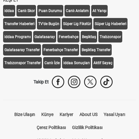
KEŞFET
iddaa
Canlı Skor
Puan Durumu
Canlı Anlatım
At Yarışı
Transfer Haberleri
TV'de Bugün
Süper Lig Fikstür
Süper Lig Haberleri
iddaa Programı
Galatasaray
Fenerbahçe
Beşiktaş
Trabzonspor
Galatasaray Transfer
Fenerbahçe Transfer
Beşiktaş Transfer
Trabzonspor Transfer
Canlı İzle
iddaa Sonuçları
Aktif Sayaç
Takip Et
Bize Ulaşın
Künye
Kariyer
About US
Yasal Uyarı
Çerez Politikası
Gizlilik Politikası