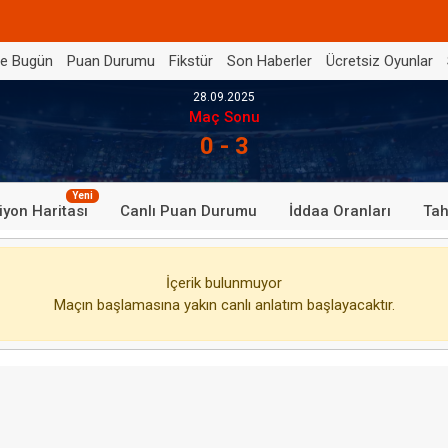
de Bugün
Puan Durumu
Fikstür
Son Haberler
Ücretsiz Oyunlar
28.09.2025
Maç Sonu
0 - 3
Yeni
iyon Haritası
Canlı Puan Durumu
İddaa Oranları
Tah
İçerik bulunmuyor
Maçın başlamasına yakın canlı anlatım başlayacaktır.