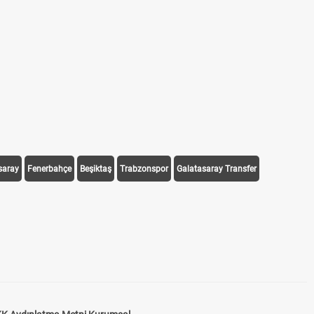
saray
Fenerbahçe
Beşiktaş
Trabzonspor
Galatasaray Transfer