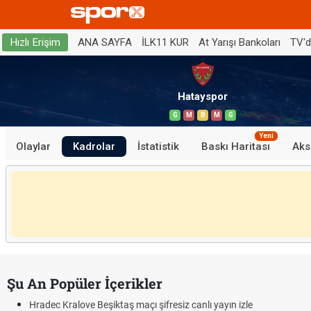
ANA SAYFA
İLK11 KUR
At Yarışı Bankoları
TV'
Hızlı Erişim
Hatayspor
G
M
B
M
G
Yeni
Olaylar
Kadrolar
İstatistik
Baskı Haritası
Aks
Şu An Popüler İçerikler
Hradec Kralove Beşiktaş maçı şifresiz canlı yayın izle