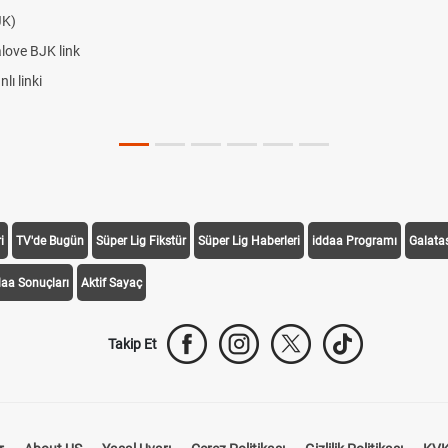
JK)
alove BJK link
ı linki
i
TV'de Bugün
Süper Lig Fikstür
Süper Lig Haberleri
iddaa Programı
Galata
daa Sonuçları
Aktif Sayaç
Takip Et