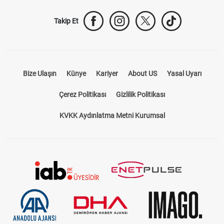
Takip Et
Bize Ulaşın
Künye
Kariyer
About US
Yasal Uyarı
Çerez Politikası
Gizlilik Politikası
KVKK Aydınlatma Metni Kurumsal