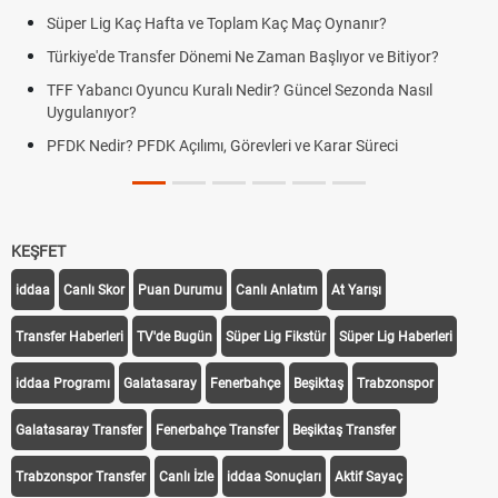
Süper Lig Kaç Hafta ve Toplam Kaç Maç Oynanır?
Türkiye'de Transfer Dönemi Ne Zaman Başlıyor ve Bitiyor?
TFF Yabancı Oyuncu Kuralı Nedir? Güncel Sezonda Nasıl
Uygulanıyor?
PFDK Nedir? PFDK Açılımı, Görevleri ve Karar Süreci
KEŞFET
iddaa
Canlı Skor
Puan Durumu
Canlı Anlatım
At Yarışı
Transfer Haberleri
TV'de Bugün
Süper Lig Fikstür
Süper Lig Haberleri
iddaa Programı
Galatasaray
Fenerbahçe
Beşiktaş
Trabzonspor
Galatasaray Transfer
Fenerbahçe Transfer
Beşiktaş Transfer
Trabzonspor Transfer
Canlı İzle
iddaa Sonuçları
Aktif Sayaç