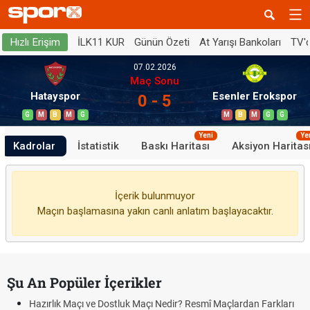
İLK11 KUR
Günün Özeti
At Yarışı Bankoları
TV'
Hızlı Erişim
07.02.2026
Maç Sonu
Hatayspor
Esenler Erokspor
0 - 5
G
M
B
M
G
M
B
M
G
G
Yeni
Ye
Kadrolar
İstatistik
Baskı Haritası
Aksiyon Haritas
İçerik bulunmuyor
Maçın başlamasına yakın canlı anlatım başlayacaktır.
Şu An Popüler İçerikler
Hazırlık Maçı ve Dostluk Maçı Nedir? Resmî Maçlardan Farkları